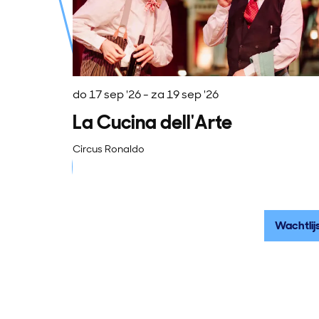
do 17 sep '26
-
za 19 sep '26
La Cucina dell'Arte
Circus Ronaldo
Wachtlij