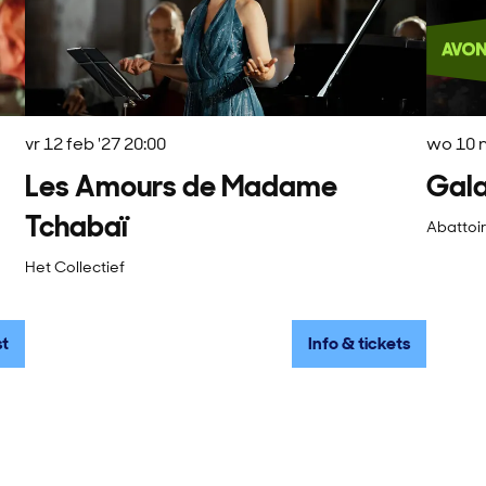
wo 10 m
vr 12 feb '27
20:00
Gal
Les Amours de Madame
Tchabaï
Abattoi
Het Collectief
st
Info & tickets