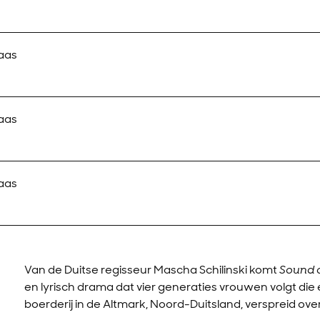
laas
laas
laas
Van de Duitse regisseur Mascha Schilinski komt
Sound o
en lyrisch drama dat vier generaties vrouwen volgt die
boerderij in de Altmark, Noord-Duitsland, verspreid o
Inz