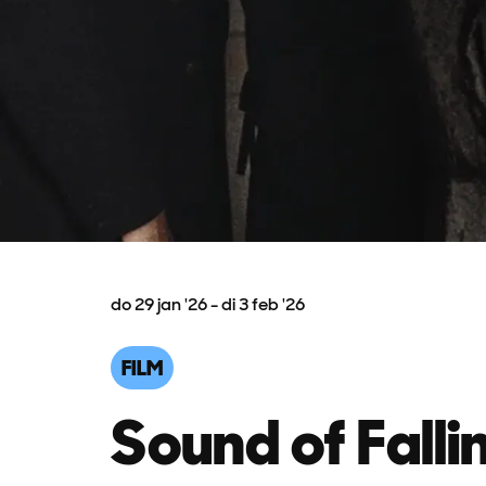
do 29 jan '26
-
di 3 feb '26
FILM
Sound of Falli