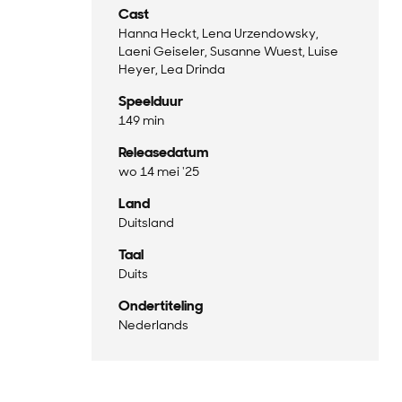
Cast
Hanna Heckt, Lena Urzendowsky,
Laeni Geiseler, Susanne Wuest, Luise
Heyer, Lea Drinda
Speelduur
149 min
Releasedatum
wo 14 mei '25
Land
Duitsland
Taal
Duits
Ondertiteling
Nederlands