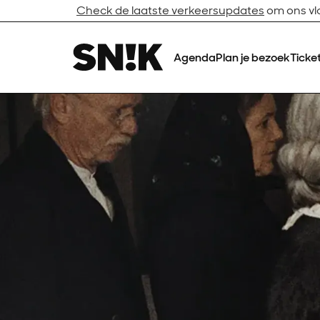
Check de laatste verkeersupdates
om ons vlo
Agenda
Plan je bezoek
Ticke