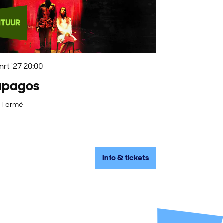
rt '27
20:00
apagos
r Fermé
Info & tickets