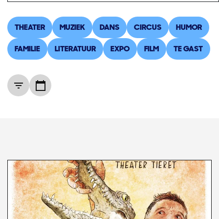
THEATER
MUZIEK
DANS
CIRCUS
HUMOR
FAMILIE
LITERATUUR
EXPO
FILM
TE GAST