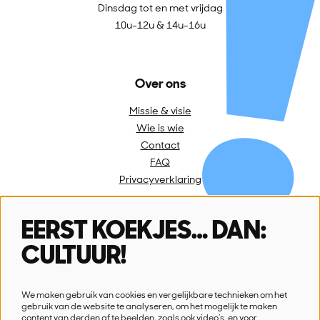
Dinsdag tot en met vrijdag
10u-12u & 14u-16u
Over ons
Missie & visie
Wie is wie
Contact
FAQ
Privacyverklaring
EERST KOEKJES… DAN:
Volg ons
CULTUUR!
We maken gebruik van cookies en vergelijkbare technieken om het
gebruik van de website te analyseren, om het mogelijk te maken
content van derden af te beelden, zoals ook video’s, en voor