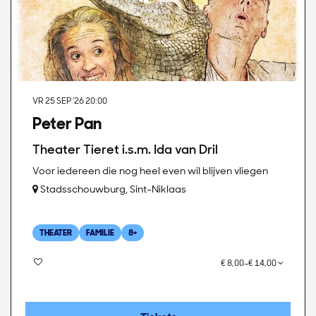
VR 25 SEP '26
20:00
Peter Pan
Theater Tieret i.s.m. Ida van Dril
Voor iedereen die nog heel even wil blijven vliegen
Stadsschouwburg, Sint-Niklaas
THEATER
FAMILIE
8+
€ 8,00–€ 14,00