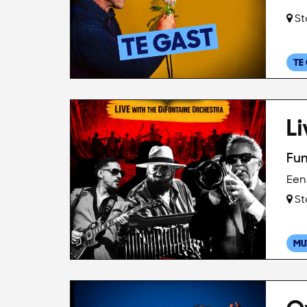
St
TE
Li
Fun
Een 
St
MU