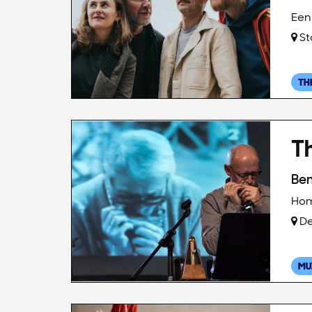
Een 
St
TH
Th
Be
Hom
De
MU