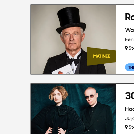
R
Wa
Een 
St
TH
30
Hoo
30 j
St