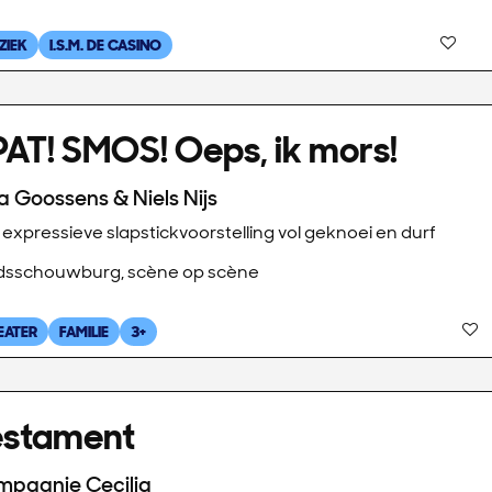
ZIEK
I.S.M. DE CASINO
AT! SMOS! Oeps, ik mors!
sa Goossens & Niels Nijs
expressieve slapstickvoorstelling vol geknoei en durf
dsschouwburg, scène op scène
EATER
FAMILIE
3+
estament
pagnie Cecilia