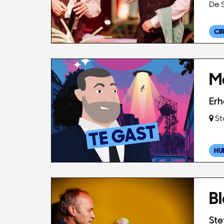
De 
CI
Ma
Erh
St
HU
B
Ste