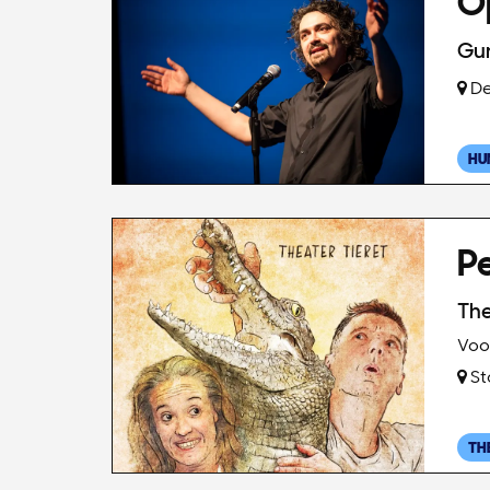
Op
Gu
De
HU
P
The
Voor
St
TH