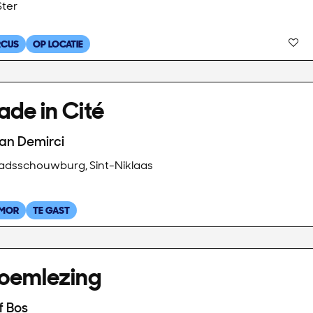
Ster
RCUS
OP LOCATIE
de in Cité
an Demirci
adsschouwburg, Sint-Niklaas
MOR
TE GAST
loemlezing
f Bos