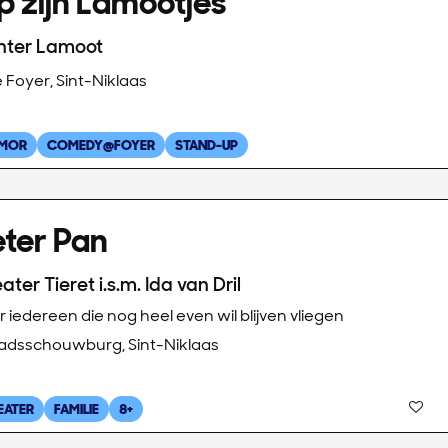
 zijn Lamootjes
nter Lamoot
 Foyer, Sint-Niklaas
MOR
COMEDY@FOYER
STAND-UP
eter Pan
ater Tieret i.s.m. Ida van Dril
 iedereen die nog heel even wil blijven vliegen
adsschouwburg, Sint-Niklaas
EATER
FAMILIE
8+