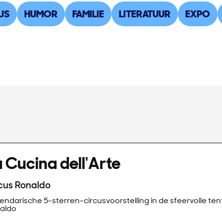
US
HUMOR
FAMILIE
LITERATUUR
EXPO
 Cucina dell'Arte
cus Ronaldo
ndarische 5-sterren-circusvoorstelling in de sfeervolle ten
aldo