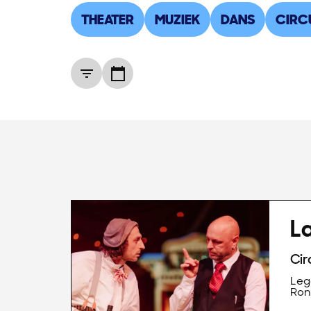
THEATER
MUZIEK
DANS
CIRC
La
Cir
Lege
Ron