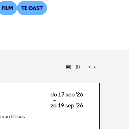
FILM
TE GAST
do 17 sep '26
-
za 19 sep '26
t van Circus