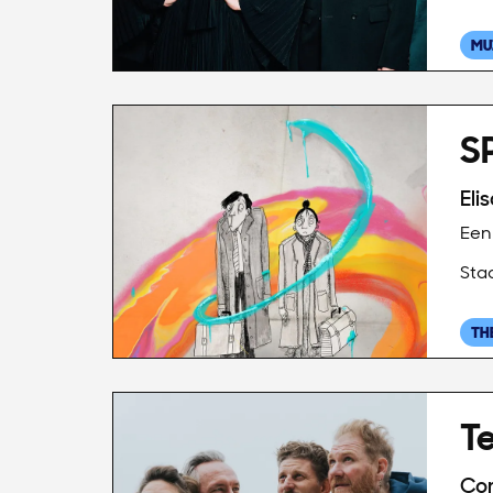
MU
SP
Ga
naar
Eli
pagina:
Een 
Sta
TH
T
Com