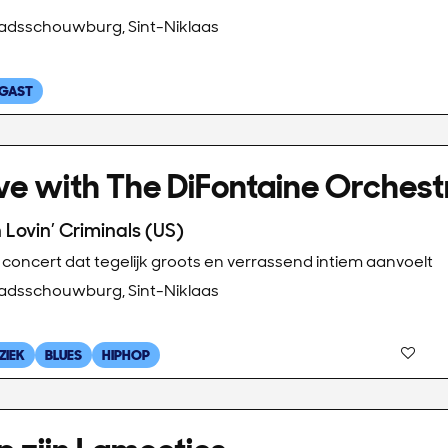
adsschouwburg, Sint-Niklaas
 GAST
ve with The DiFontaine Orchest
 Lovin’ Criminals (US)
concert dat tegelijk groots en verrassend intiem aanvoelt
adsschouwburg, Sint-Niklaas
ZIEK
BLUES
HIPHOP