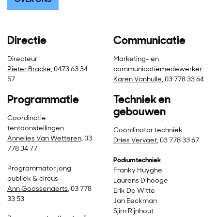
Directie
Communicatie
Directeur
Marketing- en
Pieter Bracke
, 0473 63 34
communicatiemedewerker
57
Karen Vanhulle
, 03 778 33 64
Programmatie
Techniek en
gebouwen
Coördinatie
tentoonstellingen
Coördinator techniek
Annelies Van Wetteren
, 03
Dries Vervaet
, 03 778 33 67
778 34 77
Podiumtechniek
Programmator jong
Franky Huyghe
publiek & circus
Laurens D'hooge
Ann Goossenaerts
, 03 778
Erik De Witte
33 53
Jan Eeckman
Sjim Rijnhout