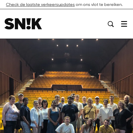
Check de laatste verkeersupdates
om ons vlot te bereiken.
Menu