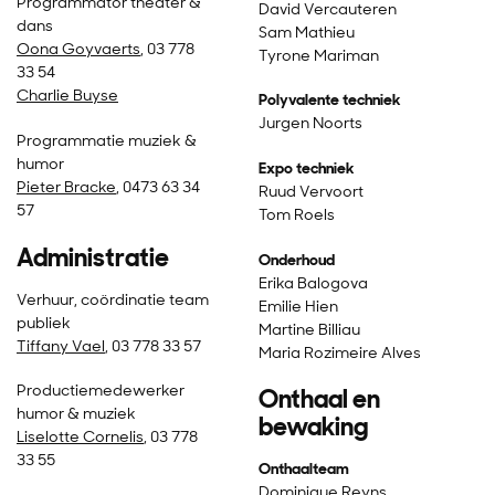
Programmator theater &
David Vercauteren
dans
Sam Mathieu
Oona Goyvaerts
, 03 778
Tyrone Mariman
33 54
Charlie Buyse
Polyvalente techniek
Jurgen Noorts
Programmatie muziek &
humor
Expo techniek
Pieter Bracke
, 0473 63 34
Ruud Vervoort
57
Tom Roels
Administratie
Onderhoud
Erika Balogova
Verhuur, coördinatie team
Emilie Hien
publiek
Martine Billiau
Tiffany Vael
, 03 778 33 57
Maria Rozimeire Alves
Productiemedewerker
Onthaal en
humor & muziek
bewaking
Liselotte Cornelis
, 03 778
33 55
Onthaalteam
Dominique Reyns