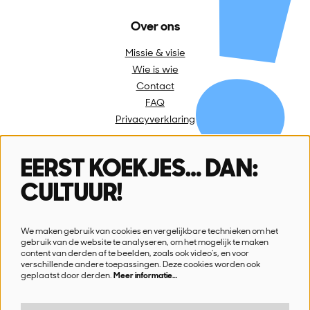
Over ons
Missie & visie
Wie is wie
Contact
FAQ
Privacyverklaring
EERST KOEKJES… DAN:
Volg ons
CULTUUR!
We maken gebruik van cookies en vergelijkbare technieken om het
gebruik van de website te analyseren, om het mogelijk te maken
content van derden af te beelden, zoals ook video’s, en voor
verschillende andere toepassingen. Deze cookies worden ook
Schrijf je in voor onze nieuwsbrief
geplaatst door derden.
Meer informatie…
Ik wil nieuws!