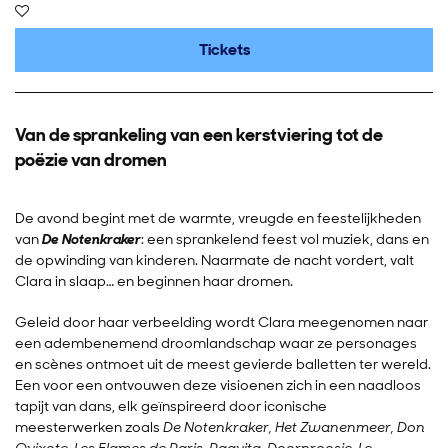
Tickets
Van de sprankeling van een kerstviering tot de
poëzie van dromen
De avond begint met de warmte, vreugde en feestelijkheden
van
De Notenkraker
: een sprankelend feest vol muziek, dans en
de opwinding van kinderen. Naarmate de nacht vordert, valt
Clara in slaap… en beginnen haar dromen.
Geleid door haar verbeelding wordt Clara meegenomen naar
een adembenemend droomlandschap waar ze personages
en scènes ontmoet uit de meest gevierde balletten ter wereld.
Een voor een ontvouwen deze visioenen zich in een naadloos
tapijt van dans, elk geïnspireerd door iconische
meesterwerken zoals
De Notenkraker, Het Zwanenmeer, Don
Quixote, Les Flames de Paris, Paquita, Doornroosje, Le