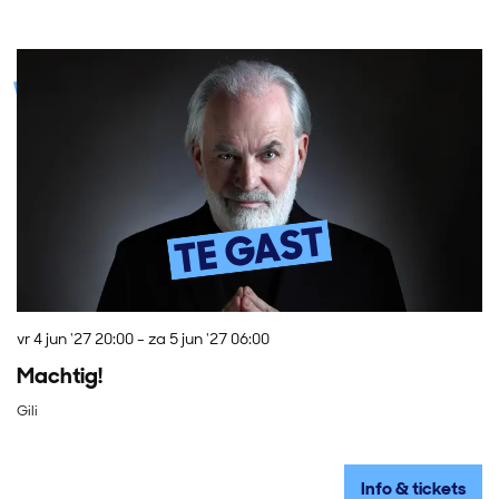
Overslaan
vr 4 jun '27
20:00
-
za 5 jun '27
06:00
do
Machtig!
E
Gili
Wa
Info & tickets