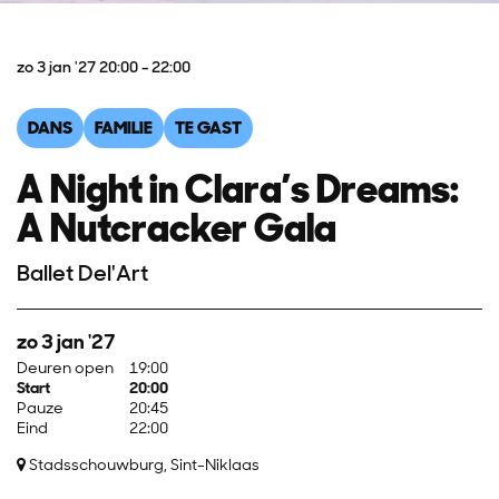
zo 3 jan '27
20:00 - 22:00
DANS
FAMILIE
TE GAST
A Night in Clara’s Dreams:
A Nutcracker Gala
Ballet Del'Art
zo 3 jan '27
Deuren open
19:00
Start
20:00
Pauze
20:45
Eind
22:00
Stadsschouwburg, Sint-Niklaas