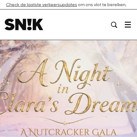
Check de laatste verkeersupdates
om ons vlot te bereiken.
Menu