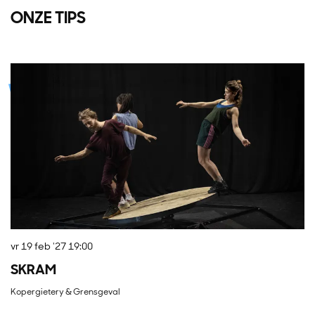
ONZE TIPS
Overslaan
vr 19 feb '27
19:00
vr
SKRAM
D
Kopergietery & Grensgeval
Th