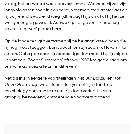
vroeg, het antwoord was steevast ‘hmm’. Wanneer hij zelf zijn
jongvolwassen zoon in een verre, vreemde stad achterlaat en
hij twijfelend zwaaiend wegrijdt, vraagt hij zich af of hij het zelf
wel genoeg is geweest. Aanwezig. Het gevoel ‘Ik heb nog
zoveel te geven’ plaagt hem.
Op de lange terugrit verzamelt hij de belangrijkste dingen die
hij nog moest zeggen. Een speech om zijn zoon het leven in te
sturen. Geholpen door zijn podcastgasten maakt hij zijn eigen
-soort van- ‘Wear Sunscreen’ oftewel: ‘900 km goeie raad om
ten volle aanwezig te zijn in dit leven’.
Net als in zijn eerdere voorstellingen
‘Het Uur Blauw’
en ‘
Tot
Onze Grote Spijt’
weet Johan Terryn met zijn stand-up
psychology opnieuw te raken. Zijn toon varieert tussen
grappig, bezwerend, ontroerend en hartverwarmend.