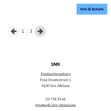
Info & tickets
1
3
SN!K
Stadsschouwburg
Paul Snoekstraat 1
9100 Sint-Niklaas
03 778 33 66
info@snik.sint-niklaas.be