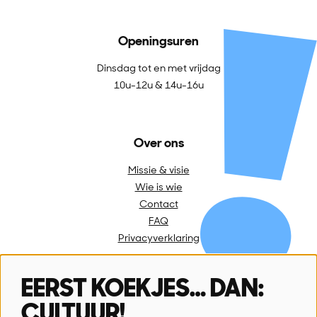
Openingsuren
Dinsdag tot en met vrijdag
10u-12u & 14u-16u
Over ons
Missie & visie
Wie is wie
Contact
FAQ
Privacyverklaring
EERST KOEKJES… DAN:
Volg ons
CULTUUR!