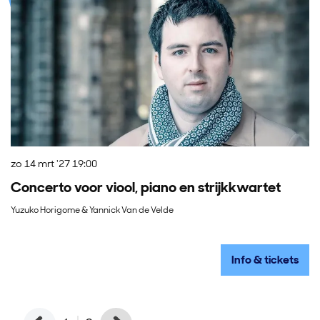
zo 14 mrt '27
19:00
vr
Concerto voor viool, piano en strijkkwartet
A
Yuzuko Horigome & Yannick Van de Velde
Ma
Info & tickets