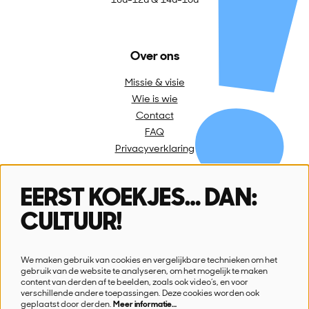
Over ons
Missie & visie
Wie is wie
Contact
FAQ
Privacyverklaring
EERST KOEKJES… DAN:
Volg ons
CULTUUR!
We maken gebruik van cookies en vergelijkbare technieken om het
gebruik van de website te analyseren, om het mogelijk te maken
content van derden af te beelden, zoals ook video’s, en voor
verschillende andere toepassingen. Deze cookies worden ook
Schrijf je in voor onze nieuwsbrief
geplaatst door derden.
Meer informatie…