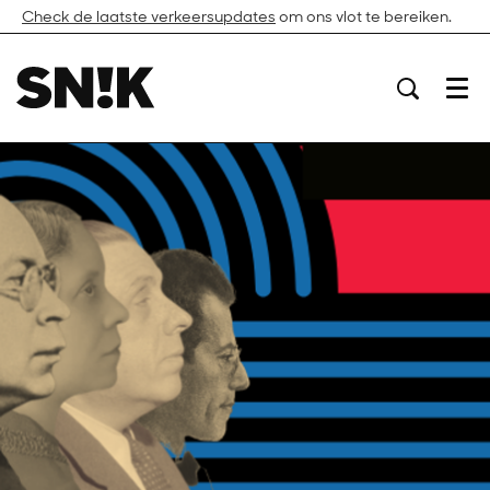
Check de laatste verkeersupdates
om ons vlot te bereiken.
Menu