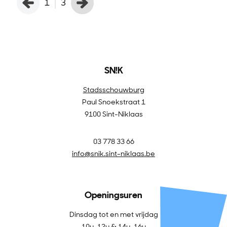
1
3
SN!K
Stadsschouwburg
Paul Snoekstraat 1
9100 Sint-Niklaas
03 778 33 66
info@snik.sint-niklaas.be
Openingsuren
Dinsdag tot en met vrijdag
10u-12u & 14u-16u