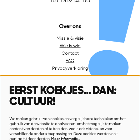
10u-12u & 14u-16u
Over ons
Missie & visie
Wie is wie
Contact
FAQ
Privacyverklaring
EERST KOEKJES… DAN:
Volg ons
CULTUUR!
We maken gebruik van cookies en vergelijkbare technieken om het
gebruik van de website te analyseren, om het mogelijk te maken
content van derden af te beelden, zoals ook video’s, en voor
verschillende andere toepassingen. Deze cookies worden ook
Schrijf je in voor onze nieuwsbrief
geplaatst door derden.
Meer informatie…