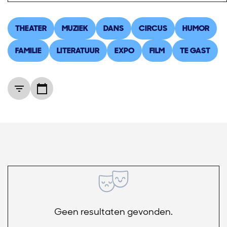
THEATER
MUZIEK
DANS
CIRCUS
HUMOR
FAMILIE
LITERATUUR
EXPO
FILM
TE GAST
Geen resultaten gevonden.