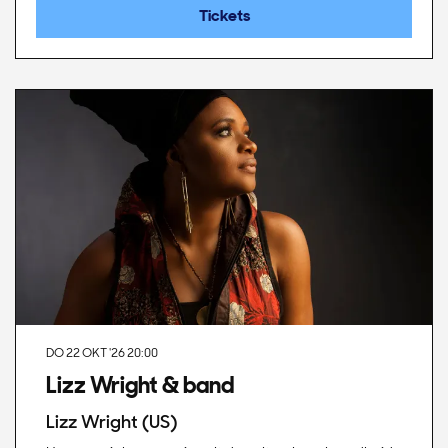
Tickets
DO 22 OKT '26
20:00
Lizz Wright & band
Lizz Wright (US)