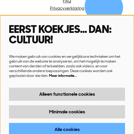
FAQ
Privacyverklaring
EERST KOEKJES… DAN:
Volg ons
CULTUUR!
We maken gebruik van cookies en vergelijkbare technieken om het
gebruik van de website te analyseren, om het mogelijk te maken
content van derden af te beelden, zoals ook video’s, en voor
verschillende andere toepassingen. Deze cookies worden ook
Schrijf je in voor onze nieuwsbrief
geplaatst door derden.
Meer informatie…
Ik wil nieuws!
Alleen functionele cookies
Minimale cookies
© SN!K
Alle cookies
Powered by
CultureSuite