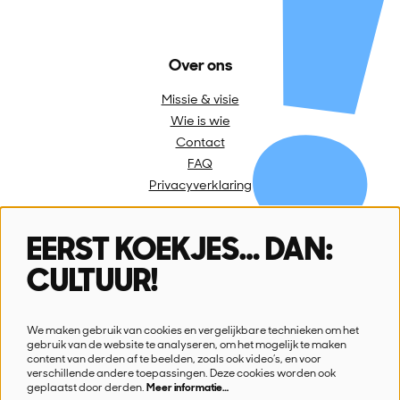
Over ons
Missie & visie
Wie is wie
Contact
FAQ
Privacyverklaring
EERST KOEKJES… DAN:
Volg ons
CULTUUR!
We maken gebruik van cookies en vergelijkbare technieken om het
gebruik van de website te analyseren, om het mogelijk te maken
content van derden af te beelden, zoals ook video’s, en voor
verschillende andere toepassingen. Deze cookies worden ook
Schrijf je in voor onze nieuwsbrief
geplaatst door derden.
Meer informatie…