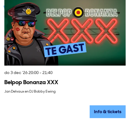
do 3 dec '26
20:00 - 21:40
di
Belpop Bonanza XXX
V
Jan Delvaux en DJ Bobby Ewing
Pr
Info & tickets