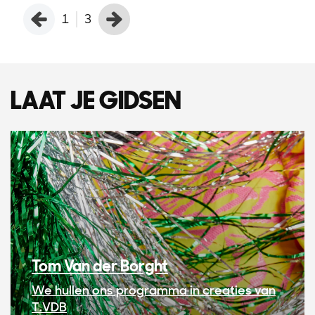
1
3
LAAT JE GIDSEN
Tom Van der Borght
We hullen ons programma in creaties van
T.VDB