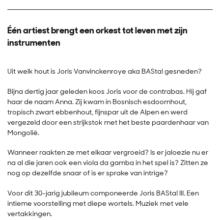
Één artiest brengt een orkest tot leven met zijn
instrumenten
Uit welk hout is Joris Vanvinckenroye aka BASta! gesneden?
Bijna dertig jaar geleden koos Joris voor de contrabas. Hij gaf
haar de naam Anna. Zij kwam in Bosnisch esdoornhout,
tropisch zwart ebbenhout, fijnspar uit de Alpen en werd
vergezeld door een strijkstok met het beste paardenhaar van
Mongolië.
Wanneer raakten ze met elkaar vergroeid? Is er jaloezie nu er
na al die jaren ook een viola da gamba in het spel is? Zitten ze
nog op dezelfde snaar of is er sprake van intrige?
Voor dit 30-jarig jubileum componeerde Joris BASta! III. Een
intieme voorstelling met diepe wortels. Muziek met vele
Inzoomen
vertakkingen.