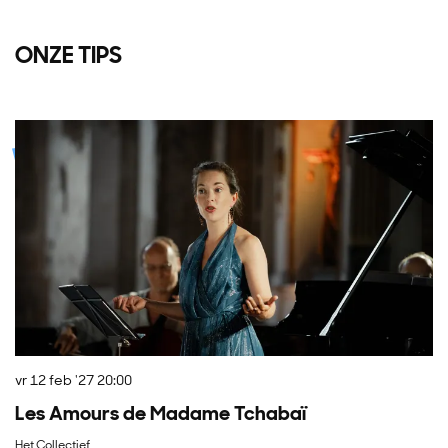
ONZE TIPS
Overslaan
za
vr 12 feb '27
20:00
P
Les Amours de Madame Tchabaï
Go
Het Collectief