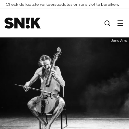
Check de laatste verkeersupdates
om ons vlot te bereiken.
Menu
Jana Arns