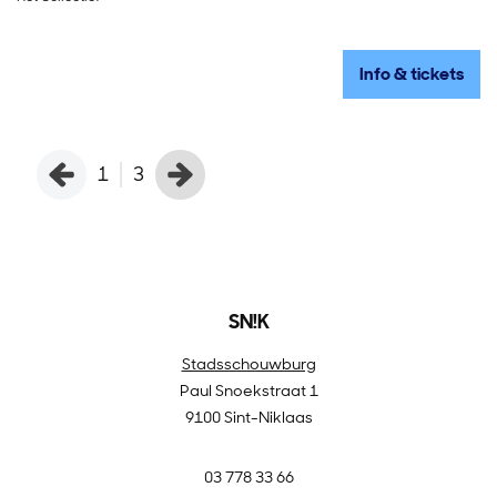
Info & tickets
1
3
SN!K
Stadsschouwburg
Paul Snoekstraat 1
9100 Sint-Niklaas
03 778 33 66