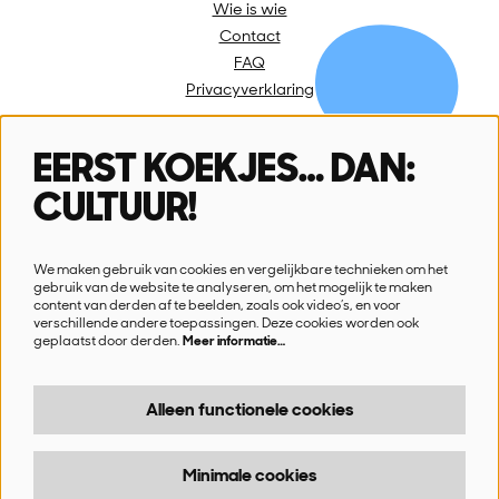
Wie is wie
Contact
FAQ
Privacyverklaring
EERST KOEKJES… DAN:
Volg ons
CULTUUR!
We maken gebruik van cookies en vergelijkbare technieken om het
gebruik van de website te analyseren, om het mogelijk te maken
content van derden af te beelden, zoals ook video’s, en voor
verschillende andere toepassingen. Deze cookies worden ook
Schrijf je in voor onze nieuwsbrief
geplaatst door derden.
Meer informatie…
Ik wil nieuws!
Alleen functionele cookies
Minimale cookies