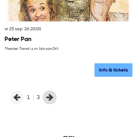
vr 25 sep '26
20:00
zo
Peter Pan
R
Theater Tieret i.s.m. Ida van Dril
Wa
Info & tickets
1
3