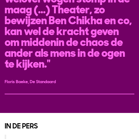
maag (...) Theater, zo
bewijzen Ben Chikha en co,
kan wel de kracht geven
om middenin de chaos de
ander als mens in de ogen
te kijken.
Floris Baeke, De Standaard
IN DE PERS