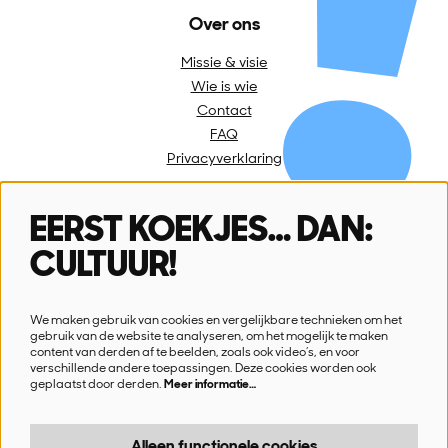
Over ons
Missie & visie
Wie is wie
Contact
FAQ
Privacyverklaring
EERST KOEKJES… DAN:
Volg ons
CULTUUR!
We maken gebruik van cookies en vergelijkbare technieken om het
gebruik van de website te analyseren, om het mogelijk te maken
content van derden af te beelden, zoals ook video’s, en voor
verschillende andere toepassingen. Deze cookies worden ook
Schrijf je in voor onze nieuwsbrief
geplaatst door derden.
Meer informatie…
Ik wil nieuws!
Alleen functionele cookies