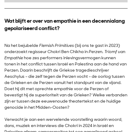
Wat blijft er over van empathie in een decennialang
gepolariseerd conflict?
Na het bejubelde
Flemish Primitives
(bij ons te gast in 2023)
onderzoekt regisseur Chokri Ben Chikha in
Perzen. Triomf van
Empathie
hoe zes performers inlevingsvermogen kunnen
tonen in het conflict tussen Israël en Palestina aan de hand van
Perzen. Daarin beschrijft de Griekse tragedieschrijver
Aeschylus – die zelf tegen de Perzen vocht – de oorlog tussen
de Grieken en de Perzen vanuit het standpunt van de vijand.
Doet hij dit met oprechte empathie voor de Perzen of
bevestigt hij de superioriteit van de Grieken? Welke verbanden
zijn er tussen deze eeuwenoude theatertekst en de huidige
genocide in het Midden-Oosten?
Verwacht je aan een wervelende voorstelling waarin woord,
dans, muziek en interviews die Chokri in 2024 in Israël en
Palestina afnam, samensmelten tot een aangrijpend geheel.