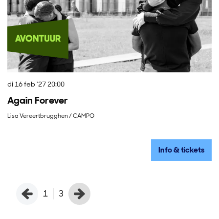
di 16 feb '27
20:00
vr
Again Forever
A
Lisa Vereertbrugghen / CAMPO
Ja
Info & tickets
1
3