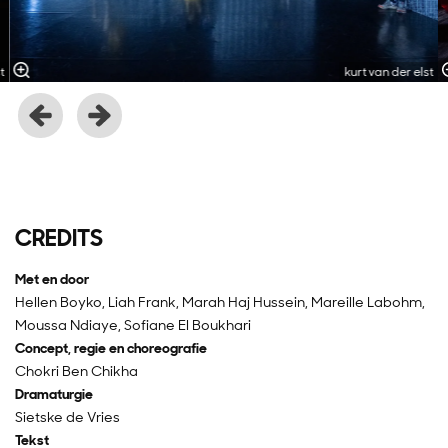
t
kurt van der elst
CREDITS
Met en door
Hellen Boyko, Liah Frank, Marah Haj Hussein, Mareille Labohm,
Moussa Ndiaye, Sofiane El Boukhari
Concept, regie en choreografie
Chokri Ben Chikha
Dramaturgie
Sietske de Vries
Tekst