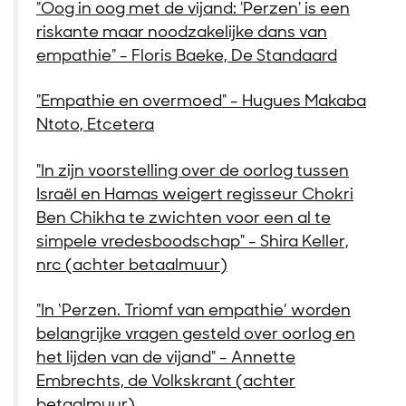
"Oog in oog met de vijand: 'Perzen' is een
riskante maar noodzakelijke dans van
empathie" - Floris Baeke, De Standaard
"Empathie en overmoed" - Hugues Makaba
Ntoto, Etcetera
"In zijn voorstelling over de oorlog tussen
Israël en Hamas weigert regisseur Chokri
Ben Chikha te zwichten voor een al te
simpele vredesboodschap" - Shira Keller,
nrc (achter betaalmuur)
"In ‘Perzen. Triomf van empathie’ worden
belangrijke vragen gesteld over oorlog en
het lijden van de vijand" - Annette
Inzoomen
Embrechts, de Volkskrant (achter
betaalmuur)