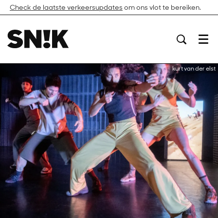
Check de laatste verkeersupdates
om ons vlot te bereiken.
Menu
kurt van der elst