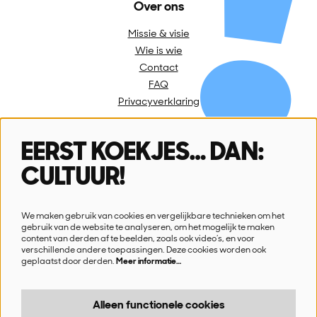
Over ons
Missie & visie
Wie is wie
Contact
FAQ
Privacyverklaring
EERST KOEKJES… DAN:
Volg ons
CULTUUR!
We maken gebruik van cookies en vergelijkbare technieken om het
gebruik van de website te analyseren, om het mogelijk te maken
content van derden af te beelden, zoals ook video’s, en voor
verschillende andere toepassingen. Deze cookies worden ook
Schrijf je in voor onze nieuwsbrief
geplaatst door derden.
Meer informatie…
Ik wil nieuws!
Alleen functionele cookies