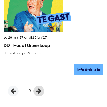
zo 28 mrt '27
en
di 15 jun '27
zo
DDT Houdt Uitverkoop
D
DDT feat. Jacques Vermeire
M
Info & tickets
1
3