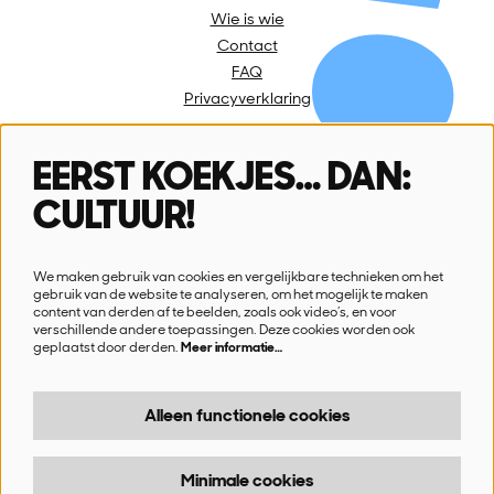
Wie is wie
Contact
FAQ
Privacyverklaring
EERST KOEKJES… DAN:
Volg ons
CULTUUR!
We maken gebruik van cookies en vergelijkbare technieken om het
gebruik van de website te analyseren, om het mogelijk te maken
content van derden af te beelden, zoals ook video’s, en voor
verschillende andere toepassingen. Deze cookies worden ook
Schrijf je in voor onze nieuwsbrief
geplaatst door derden.
Meer informatie…
Ik wil nieuws!
Alleen functionele cookies
Minimale cookies