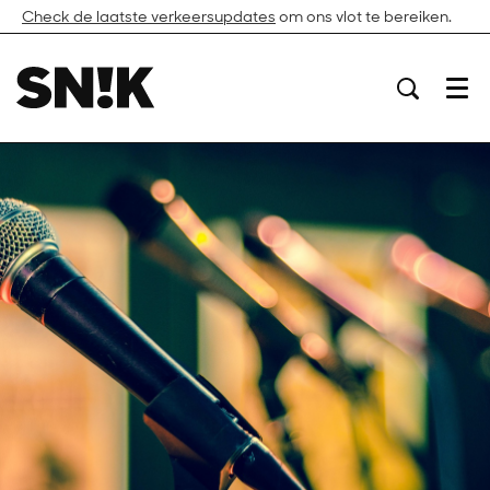
Check de laatste verkeersupdates
om ons vlot te bereiken.
Menu