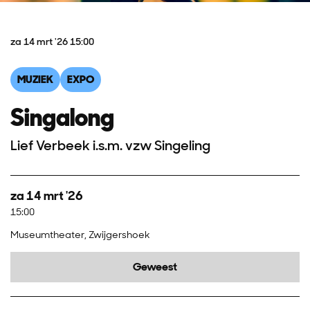
za 14 mrt '26
15:00
MUZIEK
EXPO
Singalong
Lief Verbeek i.s.m. vzw Singeling
za 14 mrt '26
15:00
Museumtheater, Zwijgershoek
Geweest