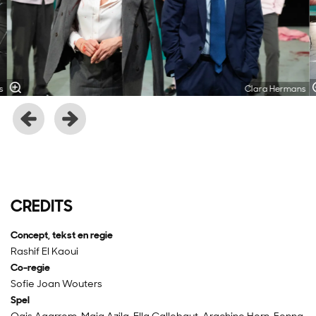
s
Clara Hermans
CREDITS
Concept, tekst en regie
Rashif El Kaoui
Co-regie
Sofie Joan Wouters
Spel
Qais Agarrom, Maja Azila, Ella Callebaut, Arachine Horn, Fenna