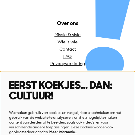
Over ons
Missie & visie
Wie is wie
Contact
FAQ
Privacyverklaring
EERST KOEKJES… DAN:
Volg ons
CULTUUR!
We maken gebruik van cookies en vergelijkbare technieken om het
gebruik van de website te analyseren, om het mogelijk te maken
content van derden af te beelden, zoals ook video’s, en voor
verschillende andere toepassingen. Deze cookies worden ook
Schrijf je in voor onze nieuwsbrief
geplaatst door derden.
Meer informatie…