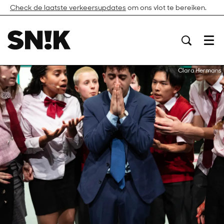
Check de laatste verkeersupdates
om ons vlot te bereiken.
Menu
Clara Hermans