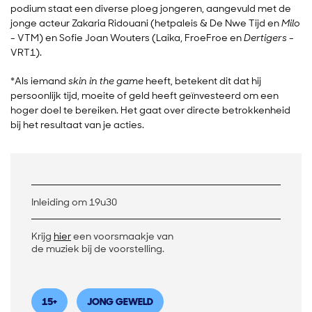
podium staat een diverse ploeg jongeren, aangevuld met de
Inzoomen
jonge acteur Zakaria Ridouani (hetpaleis & De Nwe Tijd en
Milo
- VTM) en Sofie Joan Wouters (Laika, FroeFroe en
Dertigers
-
VRT1).
*Als iemand
skin in the game
heeft, betekent dit dat hij
persoonlijk tijd, moeite of geld heeft geïnvesteerd om een
hoger doel te bereiken. Het gaat over directe betrokkenheid
bij het resultaat van je acties.
Inleiding om 19u30
Krijg
hier
een voorsmaakje van
de muziek bij de voorstelling.
15+
JONG GEWELD