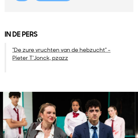
IN DE PERS
"De zure vruchten van de hebzucht" -
Pieter T’Jonck, pzazz
Overslaan