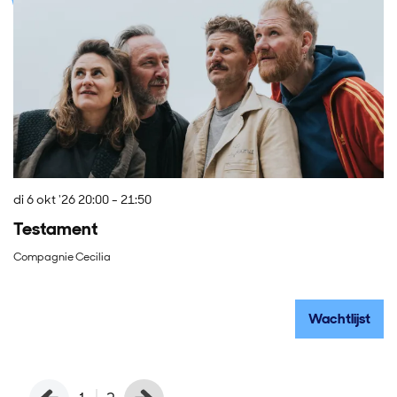
di 6 okt '26
20:00 - 21:50
zo
Testament
R
Compagnie Cecilia
Wa
Wachtlijst