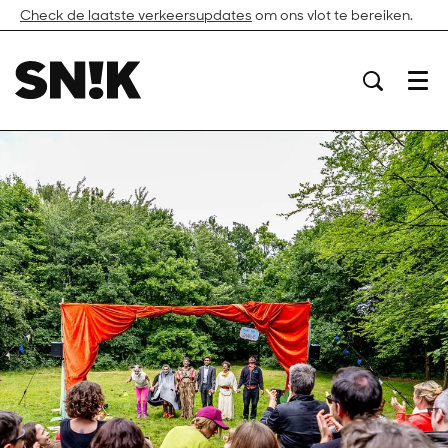
Check de laatste verkeersupdates
om ons vlot te bereiken.
Menu