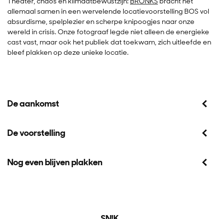
Theater, chaos en klimaatbewustzijn:
BRONKS
bracht het
allemaal samen in een wervelende locatievoorstelling BOS vol
absurdisme, spelplezier en scherpe knipoogjes naar onze
wereld in crisis. Onze fotograaf legde niet alleen de energieke
cast vast, maar ook het publiek dat toekwam, zich uitleefde en
bleef plakken op deze unieke locatie.
De aankomst
De voorstelling
Nog even blijven plakken
SN!K