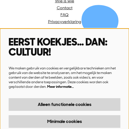
Wie is wie
Contact
FAQ
Privacyverklaring
EERST KOEKJES… DAN:
Volg ons
CULTUUR!
We maken gebruik van cookies en vergelijkbare technieken om het
gebruik van de website te analyseren, om het mogelijk te maken
content van derden af te beelden, zoals ook video’s, en voor
verschillende andere toepassingen. Deze cookies worden ook
Schrijf je in voor onze nieuwsbrief
geplaatst door derden.
Meer informatie…
Ik wil nieuws!
Alleen functionele cookies
Minimale cookies