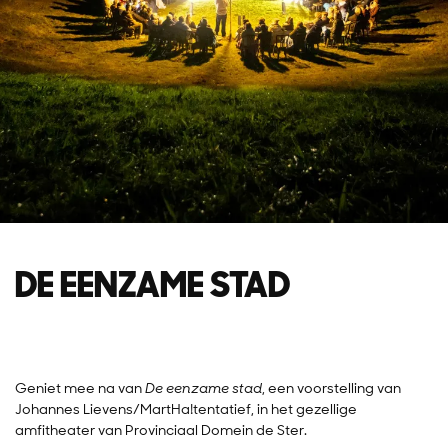
DE EENZAME STAD
Geniet mee na van
De eenzame stad
, een voorstelling van
Johannes Lievens/MartHa!tentatief, in het gezellige
amfitheater van Provinciaal Domein de Ster.