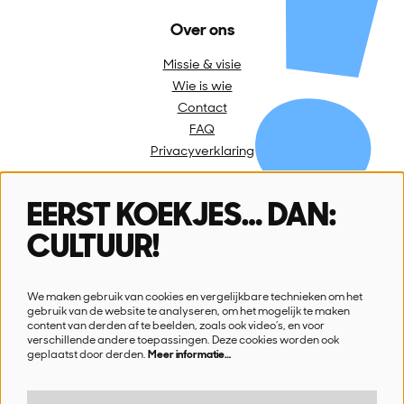
Over ons
Missie & visie
Wie is wie
Contact
FAQ
Privacyverklaring
EERST KOEKJES… DAN:
Volg ons
CULTUUR!
We maken gebruik van cookies en vergelijkbare technieken om het
gebruik van de website te analyseren, om het mogelijk te maken
content van derden af te beelden, zoals ook video’s, en voor
verschillende andere toepassingen. Deze cookies worden ook
Schrijf je in voor onze nieuwsbrief
geplaatst door derden.
Meer informatie…
Ik wil nieuws!