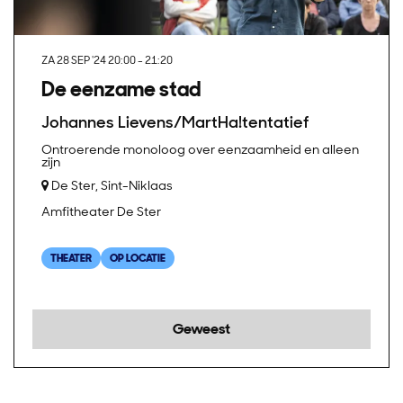
ZA 28 SEP '24
20:00 - 21:20
De eenzame stad
Johannes Lievens/MartHa!tentatief
Ontroerende monoloog over eenzaamheid en alleen
zijn
De Ster, Sint-Niklaas
Amfitheater De Ster
THEATER
OP LOCATIE
Geweest