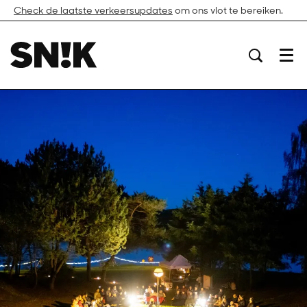
Check de laatste verkeersupdates
om ons vlot te bereiken.
Menu