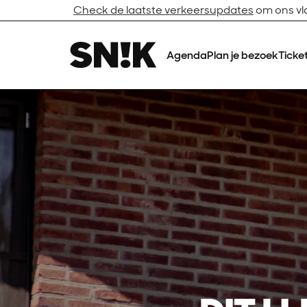
Check de laatste verkeersupdates
om ons vlo
Agenda
Plan je bezoek
Ticke