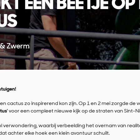
JKT EEN BEETJE OP
US
 & Zwerm
ntuigen!
n cactus zo inspirerend kon zijn. Op 1 en 2 mei zorgde de v
tus'
voor een compleet nieuwe kijk op de straten van Sint-Ni
l verwondering, waarbij verbeelding het overnam van realite
n dat achter elke hoek een klein avontuur schuilt.