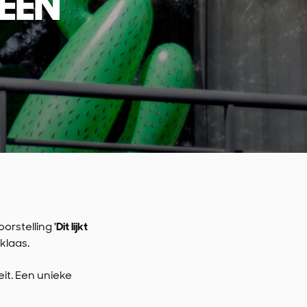
 EEN
oorstelling
'Dit lijkt
klaas.
it. Een unieke