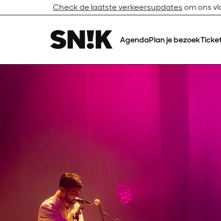
Check de laatste verkeersupdates
om ons vlo
Agenda
Plan je bezoek
Ticke