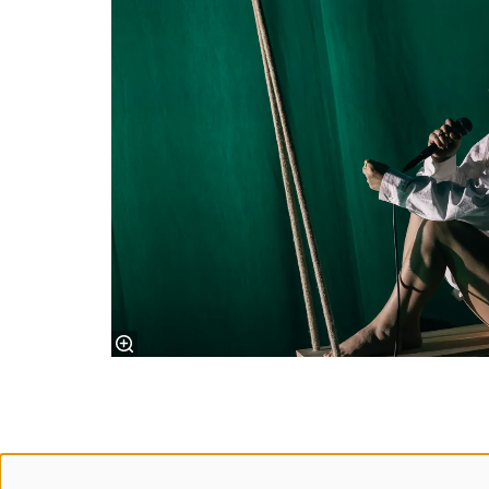
SN!K
Open