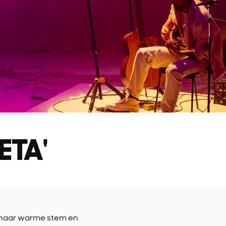
ETA'
 haar warme stem en