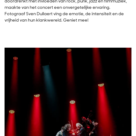
doordrenkt met invloeden van rock, punk, jazz en filmmuziek,
maakte van het concert een onvergetelijke ervaring.
Fotograaf Sven Dullaert ving de emotie, de intensiteit en de
vrijheid van hun klankwereld. Geniet mee!