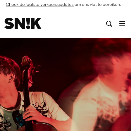
Check de laatste verkeersupdates
om ons vlot te bereiken.
Menu