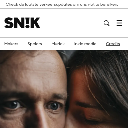
Check de laatste verkeersupdates
om ons vlot te bereiken.
Menu
Makers
Spelers
Muziek
In de media
Credits