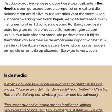
Het duo wordt live vergezeld door twee topmuzikanten.
Bert
Hornikx
is een gerespecteerde componist en muzikant die
bekendstaat om zijn live muziekcreaties voor theaterstukken.
Zijn samenwerking met
Sarah Pepels
, een getalenteerde multi-
instrumentalist en lid van de indieband Portland, voegt een
extra laag toe aan de productie. Samen brengen ze een
unieke muzikale sfeer tot stand, die perfect aansluit bij de
thematiek van Ademen en de emotionele impact van het stuk
versterkt. Hornikx en Pepels staan bekend om hun vermogen
om geluid en emotie op uitzonderlijke wijze te verweven​.
In de media
'Kiezen voor een kind of het klimaat? Dit theaterstuk stelt de
vraag: “Maar je wandelt niet depressief naar buiten”' - Christof
Rutten, Het Belang van Limburg (achter een betaalmuur)
"Een verantwoord avondje toneel: intelligent, lichtjes
provocerend (alhoewel…) en vooral geruststellend." - Klaas