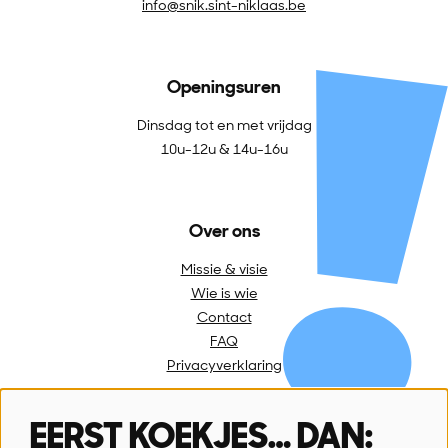
info@snik.sint-niklaas.be
Openingsuren
Dinsdag tot en met vrijdag
10u-12u & 14u-16u
Over ons
Missie & visie
Wie is wie
Contact
FAQ
Privacyverklaring
EERST KOEKJES… DAN:
Volg ons