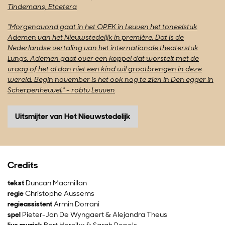
Tindemans, Etcetera
"Morgenavond gaat in het OPEK in Leuven het toneelstuk
Ademen van het Nieuwstedelijk in première. Dat is de
Nederlandse vertaling van het internationale theaterstuk
Lungs. Ademen gaat over een koppel dat worstelt met de
vraag of het al dan niet een kind wil grootbrengen in deze
wereld. Begin november is het ook nog te zien in Den egger in
Scherpenheuvel." - robtv Leuven
Uitsmijter van Het Nieuwstedelijk
Credits
tekst
Duncan Macmillan
regie
Christophe Aussems
regieassistent
Armin Dorrani
spel
Pieter-Jan De Wyngaert & Alejandra Theus
live muziek
Bert Hornikx & Sarah Pepels