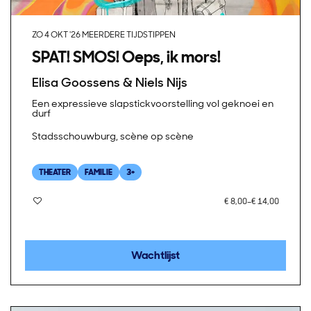
ZO 4 OKT '26
MEERDERE TIJDSTIPPEN
SPAT! SMOS! Oeps, ik mors!
Elisa Goossens & Niels Nijs
Een expressieve slapstickvoorstelling vol geknoei en
durf
Stadsschouwburg, scène op scène
THEATER
FAMILIE
3+
€ 8,00–€ 14,00
Wachtlijst