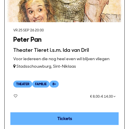
VR 25 SEP '26
20:00
Peter Pan
Theater Tieret i.s.m. Ida van Dril
Voor iedereen die nog heel even wil blijven vliegen
Stadsschouwburg, Sint-Niklaas
THEATER
FAMILIE
8+
€ 8,00–€ 14,00
Tickets