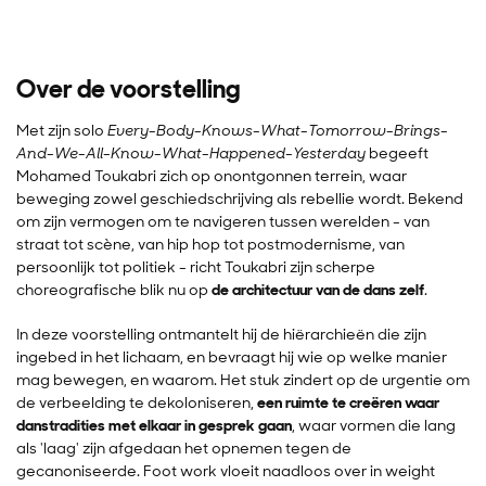
Over de voorstelling
Met zijn solo
Every-Body-Knows-What-Tomorrow-Brings-
And-We-All-Know-What-Happened-Yesterday
begeeft
Mohamed Toukabri zich op onontgonnen terrein, waar
beweging zowel geschiedschrijving als rebellie wordt. Bekend
om zijn vermogen om te navigeren tussen werelden - van
straat tot scène, van hip hop tot postmodernisme, van
persoonlijk tot politiek - richt Toukabri zijn scherpe
choreografische blik nu op
de architectuur van de dans zelf
.
In deze voorstelling ontmantelt hij de hiërarchieën die zijn
ingebed in het lichaam, en bevraagt hij wie op welke manier
mag bewegen, en waarom. Het stuk zindert op de urgentie om
de verbeelding te dekoloniseren,
een ruimte te creëren waar
danstradities met elkaar in gesprek gaan
, waar vormen die lang
als 'laag' zijn afgedaan het opnemen tegen de
gecanoniseerde. Foot work vloeit naadloos over in weight