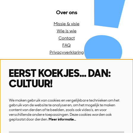
Over ons
Missie & visie
Wie is wie
Contact
FAQ
Privacyverklaring
EERST KOEKJES… DAN:
Volg ons
CULTUUR!
We maken gebruik van cookies en vergelijkbare technieken om het
gebruik van de website te analyseren, om het mogelijk te maken
content van derden af te beelden, zoals ook video’s, en voor
verschillende andere toepassingen. Deze cookies worden ook
Schrijf je in voor onze nieuwsbrief
geplaatst door derden.
Meer informatie…
Ik wil nieuws!