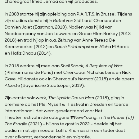
choreograaf Imed Jemaa aan vijf producties.
In 2008 startte hij zijn opleiding aan P.A.R.T.S. in Brussel. Tijdens
zijn studies danste hij in
Babel
van Sidi Larbi Cherkaoui en
Damien Jalet (Eastman, 2010). Nadien was hij lid van
Needcompany van Jan Lauwers en Grace Ellen Barkey (2013–
2018) en trad hij op in o.a.
Zeitung
van Anne Teresa De
Keersmaeker (2012) en
Sacré Printemps!
van Aïcha M’Barak
en Hafiz Dhaou (2014).
In 2018 werkte hij mee aan
Shell Shock, A Requiem of War
(Philharmonie de Paris) met Cherkaoui, Nicholas Lens en Nick
Cave. Hij danste ook in Cherkaoui’s
Nomad
(2018) en de opera
Alceste
(Bayerische Staatsoper, 2019).
Zijn eerste solowerk,
The Upside Down Man
(2018), ging in
première op het Me, Myself & I Festival in Dresden en toerde
internationaal. Het werd geselecteerd voor Het
TheaterFestival in de categorie #NewYoung. In
The Power (of)
The Fragile
(2021) - bij ons te gast in 2022 - deelde hij het
podium met zijn moeder Latifa Khamessi in een teder duet
over afkomst, verbondenheid en migratie.