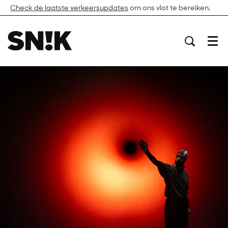
Check de laatste verkeersupdates
om ons vlot te bereiken.
Menu