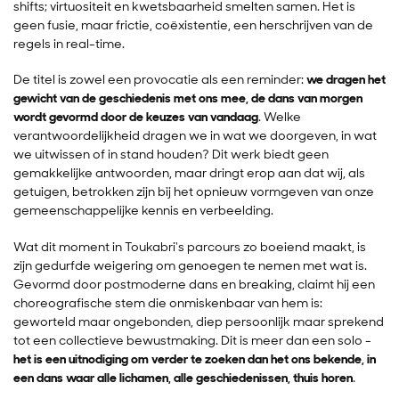
shifts; virtuositeit en kwetsbaarheid smelten samen. Het is
geen fusie, maar frictie, coëxistentie, een herschrijven van de
regels in real-time.
De titel is zowel een provocatie als een reminder:
we dragen het
gewicht van de geschiedenis met ons mee, de dans van morgen
wordt gevormd door de keuzes van vandaag
. Welke
verantwoordelijkheid dragen we in wat we doorgeven, in wat
we uitwissen of in stand houden? Dit werk biedt geen
gemakkelijke antwoorden, maar dringt erop aan dat wij, als
getuigen, betrokken zijn bij het opnieuw vormgeven van onze
gemeenschappelijke kennis en verbeelding.
Wat dit moment in Toukabri's parcours zo boeiend maakt, is
zijn gedurfde weigering om genoegen te nemen met wat is.
Gevormd door postmoderne dans en breaking, claimt hij een
choreografische stem die onmiskenbaar van hem is:
geworteld maar ongebonden, diep persoonlijk maar sprekend
tot een collectieve bewustmaking. Dit is meer dan een solo -
het is een uitnodiging om verder te zoeken dan het ons bekende, in
een dans waar alle lichamen, alle geschiedenissen, thuis horen
.