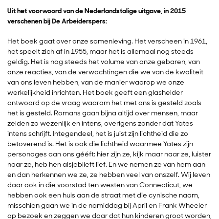
Uit het voorwoord van de Nederlandstalige uitgave, in 2015
verschenen bij De Arbeiderspers:
Het boek gaat over onze samenleving. Het verscheen in 1961,
het speelt zich af in 1955, maar het is allemaal nog steeds
geldig. Het is nog steeds het volume van onze gebaren, van
onze reacties, van de verwachtingen die we van de kwaliteit
van ons leven hebben, van de manier waarop we onze
werkelijkheid inrichten. Het boek geeft een glashelder
antwoord op de vraag waarom het met ons is gesteld zoals
het is gesteld. Romans gaan bijna altijd over mensen, maar
zelden zo wezenlijk en intens, overigens zonder dat Yates
intens schrijft. Integendeel, het is juist zijn lichtheid die zo
betoverend is. Het is ook die lichtheid waarmee Yates zijn
personages aan ons gééft: hier zijn ze, kijk maar naar ze, luister
naar ze, heb hen alsjeblieft lief. En we nemen ze van hem aan
en dan herkennen we ze, ze hebben veel van onszelf. Wij leven
daar ook in die voorstad ten westen van Connecticut, we
hebben ook een huis aan de straat met die cynische naam,
misschien gaan we in de namiddag bij April en Frank Wheeler
op bezoek en zeggen we daar dat hun kinderen groot worden,