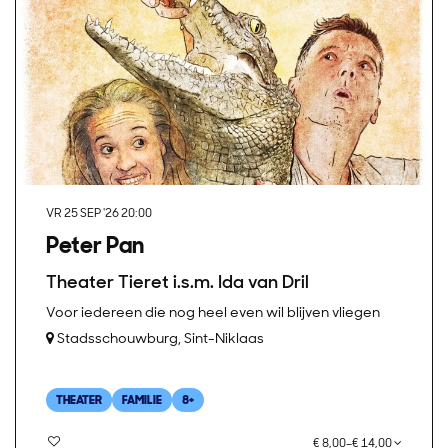
VR 25 SEP '26
20:00
Peter Pan
Theater Tieret i.s.m. Ida van Dril
Voor iedereen die nog heel even wil blijven vliegen
Stadsschouwburg, Sint-Niklaas
THEATER
FAMILIE
8+
€ 8,00–€ 14,00