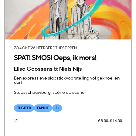
ZO 4 OKT '26
MEERDERE TIJDSTIPPEN
SPAT! SMOS! Oeps, ik mors!
Elisa Goossens & Niels Nijs
Een expressieve slapstickvoorstelling vol geknoei en
durf
Stadsschouwburg, scène op scène
THEATER
FAMILIE
3+
€ 8,00–€ 14,00