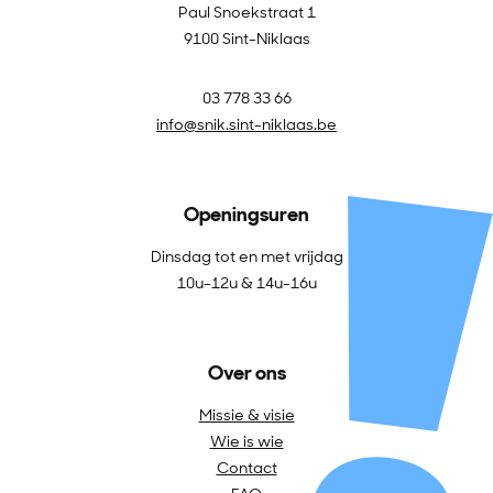
Paul Snoekstraat 1
9100 Sint-Niklaas
03 778 33 66
info@snik.sint-niklaas.be
Openingsuren
Dinsdag tot en met vrijdag
10u-12u & 14u-16u
Over ons
Missie & visie
Wie is wie
Contact