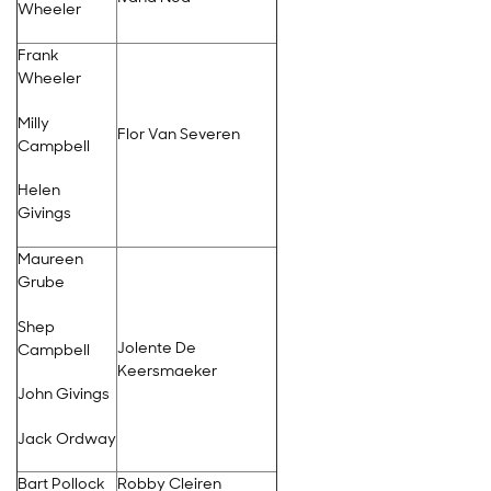
Wheeler
Frank
Wheeler
Milly
Flor Van Severen
Campbell
Helen
Givings
Maureen
Grube
Shep
Jolente De
Campbell
Keersmaeker
John Givings
Jack Ordway
Bart Pollock
Robby Cleiren