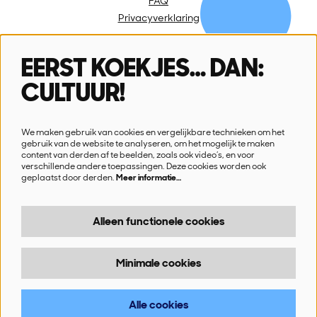
FAQ
Privacyverklaring
EERST KOEKJES… DAN:
Volg ons
CULTUUR!
We maken gebruik van cookies en vergelijkbare technieken om het
gebruik van de website te analyseren, om het mogelijk te maken
content van derden af te beelden, zoals ook video’s, en voor
verschillende andere toepassingen. Deze cookies worden ook
Schrijf je in voor onze nieuwsbrief
geplaatst door derden.
Meer informatie…
Ik wil nieuws!
Alleen functionele cookies
Minimale cookies
© SN!K
Alle cookies
Powered by
CultureSuite