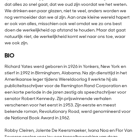
dat alles zo snel gaat, dat we oud zijn voordat we het weten.
We drinken een paar glazen, niet te veel, anders worden we
nog vermoeider dan we al zijn. Aan onze kleine wereld hapert
er ook van alles, misschien ook wel omdat we zo ons best
doen de werkelijkheid op afstand te houden. Maar dat gaat
natuurlijk niet, de werkelijkheid komt wel naar ons toe, waar
we ook zijn.
BIO
Richard Yates werd geboren in 1926 in Yonkers, New York en
stierf in 1992 in Birmingham, Alabama. Na zijn diensttijd in het
Amerikaanse leger tijdens Wereldoorlog II werkte hij als
publiciteitsschrijver voor de Remington Rand Corporation en
een korte periode in de jaren zestig als speechschrijver voor
senator Robert Kennedy. Zijn prijswinnende verhalen
verschenen voor het eerst in 1953. Zijn eerste en meest
bekende roman, Revolutionary Road, werd genomineerd voor
de National Book Award in 1962.
Robby Cleiren, Jolente De Keersmaeker, Ivana Noa en Flor Van
Severen spelen voor jou een toneelbewerking van deze