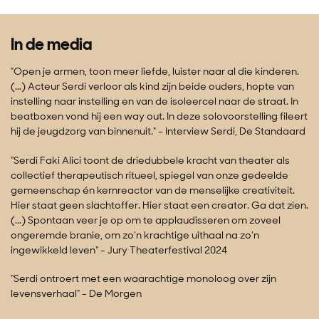
In de media
"Open je armen, toon meer liefde, luister naar al die kinderen.
(...) Acteur Serdi verloor als kind zijn beide ouders, hopte van
instelling naar instelling en van de isoleercel naar de straat. In
beatboxen vond hij een way out. In deze solovoorstelling fileert
hij de jeugdzorg van binnenuit." - Interview Serdi, De Standaard
“Serdi Faki Alici toont de driedubbele kracht van theater als
collectief therapeutisch ritueel, spiegel van onze gedeelde
gemeenschap én kernreactor van de menselijke creativiteit.
Hier staat geen slachtoffer. Hier staat een creator. Ga dat zien.
(...) Spontaan veer je op om te applaudisseren om zoveel
ongeremde branie, om zo’n krachtige uithaal na zo’n
ingewikkeld leven" - Jury Theaterfestival 2024
“Serdi ontroert met een waarachtige monoloog over zijn
levensverhaal" - De Morgen