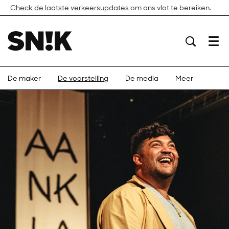
Check de laatste verkeersupdates
om ons vlot te bereiken.
Menu
De maker
De voorstelling
De media
Meer