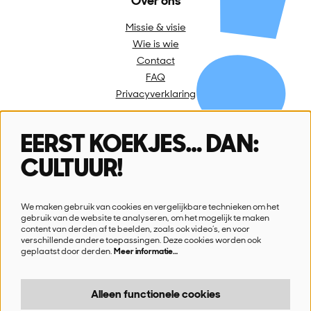
Over ons
Missie & visie
Wie is wie
Contact
FAQ
Privacyverklaring
EERST KOEKJES… DAN:
Volg ons
CULTUUR!
We maken gebruik van cookies en vergelijkbare technieken om het
gebruik van de website te analyseren, om het mogelijk te maken
content van derden af te beelden, zoals ook video’s, en voor
verschillende andere toepassingen. Deze cookies worden ook
Schrijf je in voor onze nieuwsbrief
geplaatst door derden.
Meer informatie…
Ik wil nieuws!
Alleen functionele cookies