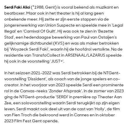
Serdi Faki Alici
(°1988, Gent) is vooral bekend als muzikant en
beatboxer. Maar ook in het theater is hij al lang geen
onbekende meer. Hij zette er zijn eerste stappen via de
jongerenwerking van Union Suspecte en speelde mee in ‘Legal
Illegal’ en ‘Carnival Of Guilt’. Hij was ook te zien in 'Bezette
Stad', een hedendaagse bewerking van Paul van Ostaijen's
gelijknamige dichtbundel (KVS) en was als maker betrokken
bij ‘Woyzeck Serdi Faki’, waarin hij de hoofdrol vertolkte. Na de
residentie van TransfoCollect in ARSENAAL/LAZARUS speelde
hij ook in de voorstelling ‘JUST=’.
In het seizoen 2021-2022 was Serdi betrokken bij de NTGent-
voorstelling ‘Dissident’, als coach van de jonge spelers en co-
creator. In het voorjaar van 2023 speelde Serdi een prominente
rol in de Canvas-reeks ‘Zonder Afspraak’. In de zomer van 2023
ging de NTGent-productie ‘SERDI’ in première op Theater Aan
Zee, een solovoorstelling waarin Serdi terugkijkt op zijn eigen
leven. Serdi maakt ook deel uit van de cast van ‘Holly’, de film
van Fien Troch die bekroond werd in Cannes en in oktober
2023 Film Fest Gent opende.