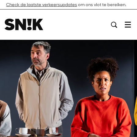
Check de laatste verkeersupdates
om ons vlot te bereiken.
Menu