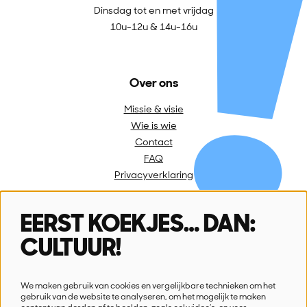
Dinsdag tot en met vrijdag
10u-12u & 14u-16u
Over ons
Missie & visie
Wie is wie
Contact
FAQ
Privacyverklaring
EERST KOEKJES… DAN:
Volg ons
CULTUUR!
We maken gebruik van cookies en vergelijkbare technieken om het
gebruik van de website te analyseren, om het mogelijk te maken