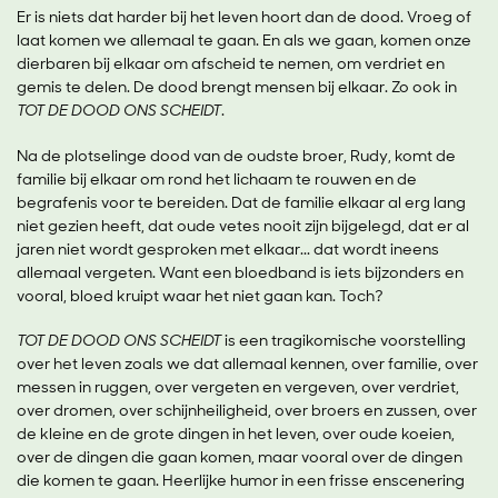
Er is niets dat harder bij het leven hoort dan de dood. Vroeg of
laat komen we allemaal te gaan. En als we gaan, komen onze
dierbaren bij elkaar om afscheid te nemen, om verdriet en
gemis te delen. De dood brengt mensen bij elkaar. Zo ook in
TOT DE DOOD ONS SCHEIDT
.
Na de plotselinge dood van de oudste broer, Rudy, komt de
familie bij elkaar om rond het lichaam te rouwen en de
begrafenis voor te bereiden. Dat de familie elkaar al erg lang
niet gezien heeft, dat oude vetes nooit zijn bijgelegd, dat er al
jaren niet wordt gesproken met elkaar... dat wordt ineens
allemaal vergeten. Want een bloedband is iets bijzonders en
vooral, bloed kruipt waar het niet gaan kan. Toch?
TOT DE DOOD ONS SCHEIDT
is een tragikomische voorstelling
over het leven zoals we dat allemaal kennen, over familie, over
messen in ruggen, over vergeten en vergeven, over verdriet,
over dromen, over schijnheiligheid, over broers en zussen, over
de kleine en de grote dingen in het leven, over oude koeien,
over de dingen die gaan komen, maar vooral over de dingen
die komen te gaan. Heerlijke humor in een frisse enscenering