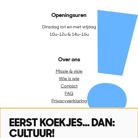
Openingsuren
Dinsdag tot en met vrijdag
10u-12u & 14u-16u
Over ons
Missie & visie
Wie is wie
Contact
FAQ
Privacyverklaring
EERST KOEKJES… DAN:
Volg ons
CULTUUR!