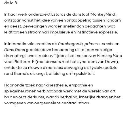
de la B.
In haar werk onderzoekt Estaras de danstaal ‘MonkeyMind’,
ontstaan vanuit het idee van een ontkoppeling tussen lichaam
en geest. Bewegingen worden sneller dan gedachten, wat
leidt tot een stroom van impulsieve en instinctieve expressie.
In internationale creaties als
Patchagonia,
primero-erscht
en
Dans Dans
groeide deze benadering uit tot een volledige
dramaturgische structuur. Tijdens het maken van
Monkey Mind
voor Platform-K (met dansers met het syndroom van Down),
ontdekte ze nieuwe dimensies: beweging als fysieke poëzie
rond thema’s als angst, afleiding en impulsiviteit.
Haar onderzoek naar kinesthesie, empathie en
spiegelneuronen verbindt haar werk met de wereld van art
brut en outsiderkunst, waarin herhaling, innerlijke drang en het
vormgeven van oergevoelens centraal staan.