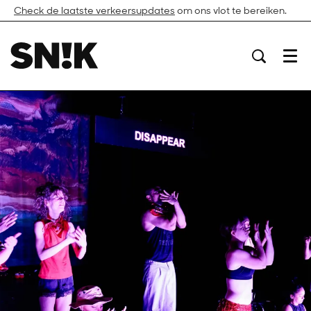
Check de laatste verkeersupdates
om ons vlot te bereiken.
Menu