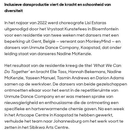
Inclusieve dansproductie viert de kracht en schoonheid van
diversiteit
In het najaar van 2022 werd choreografe Lisi Estaras
uitgenodigd door het Vrystaat Kunstefees in Bloemfontein
voor een residentie van twee weken met dansers met een
beperking uit Gent, België — verwant aan MonkeyMind — en
dansers van Unmute Dance Company, Kaapstad, dat onder
leiding staat van danseres Nadine McKenzie.
Het resultaat van de residentie kreeg de titel
‘What We Can
Do Together’
en bracht Elie Tass, Hannah Bekemans, Nadine
McKenzie, Yaseen Manuel, Tasmin Andrews en Darion Adams
samen op de werkvloer. De dansers van beide gezelschappen
ontmoetten elkaar voor het eerst in de repetitieruimte van
Unmute Dance Company en er was meteen sprake van
nieuwsgierigheid en enthousiasme die de ontmoeting een
specifieke en hartverwarmende chemie gaven. Na een week
in het Artscape Centre in Kaapstad te hebben gewerkt,
verhuisde het team naar Johannesburg om het werk voort te
zetten in het Sibikwa Arts Centre.