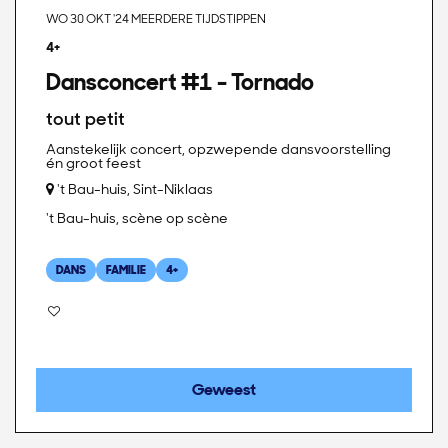
WO 30 OKT '24
MEERDERE TIJDSTIPPEN
4+
Dansconcert #1 - Tornado
tout petit
Aanstekelijk concert, opzwepende dansvoorstelling
én groot feest
't Bau-huis, Sint-Niklaas
't Bau-huis, scène op scène
DANS
FAMILIE
4+
Geweest