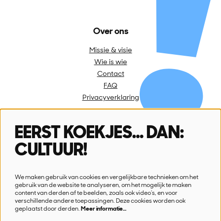
Over ons
Missie & visie
Wie is wie
Contact
FAQ
Privacyverklaring
EERST KOEKJES… DAN:
Volg ons
CULTUUR!
We maken gebruik van cookies en vergelijkbare technieken om het
gebruik van de website te analyseren, om het mogelijk te maken
content van derden af te beelden, zoals ook video’s, en voor
verschillende andere toepassingen. Deze cookies worden ook
Schrijf je in voor onze nieuwsbrief
geplaatst door derden.
Meer informatie…