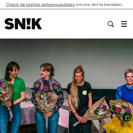
Check de laatste verkeersupdates
om ons vlot te bereiken.
Menu