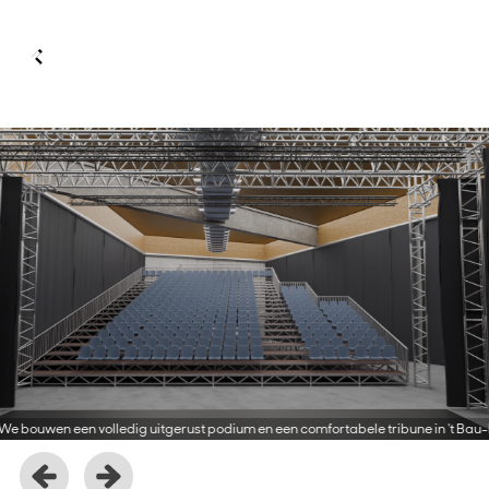
Overslaan
We bouwen een volledig uitgerust podium en een comfortabele tribune in 't Bau-