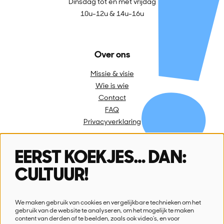
Dinsdag tot en met vrijdag
10u-12u & 14u-16u
Over ons
Missie & visie
Wie is wie
Contact
FAQ
Privacyverklaring
EERST KOEKJES… DAN:
Volg ons
CULTUUR!
We maken gebruik van cookies en vergelijkbare technieken om het
gebruik van de website te analyseren, om het mogelijk te maken
content van derden af te beelden, zoals ook video’s, en voor