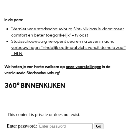
In de pers:
"Vernieuwde stadsschouwburg Sint-Niklaas is klaar: meer
comfort en beter toegankelijk" - tv oost
Stadsschouwburg heropent deuren na zeven maand
verbouwingen: “Eindelijk optimaal zicht vanuit de hele zaal”
- HLN
We heten je van harte welkom op
onze voorstellingen
in de
vernieuwde Stadsschouwburg!
nzoomen
360° BINNENKIJKEN