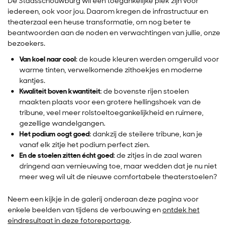
De Stadsschouwburg wil een toegankelijke plek zijn voor
iedereen, ook voor jou. Daarom kregen de infrastructuur en
theaterzaal een heuse transformatie, om nog beter te
beantwoorden aan de noden en verwachtingen van jullie, onze
bezoekers.
Van koel naar cool
: de koude kleuren werden omgeruild voor
warme tinten, verwelkomende zithoekjes en moderne
kantjes.
Kwaliteit boven kwantiteit
: de bovenste rijen stoelen
maakten plaats voor een grotere hellingshoek van de
tribune, veel meer rolstoeltoegankelijkheid en ruimere,
gezellige wandelgangen.
Het podium oogt goed
: dankzij de steilere tribune, kan je
vanaf elk zitje het podium perfect zien.
En de stoelen zitten écht goed
: de zitjes in de zaal waren
dringend aan vernieuwing toe, maar wedden dat je nu niet
meer weg wil uit de nieuwe comfortabele theaterstoelen?
Neem een kijkje in de galerij onderaan deze pagina voor
enkele beelden van tijdens de verbouwing en
ontdek het
eindresultaat in deze fotoreportage
.