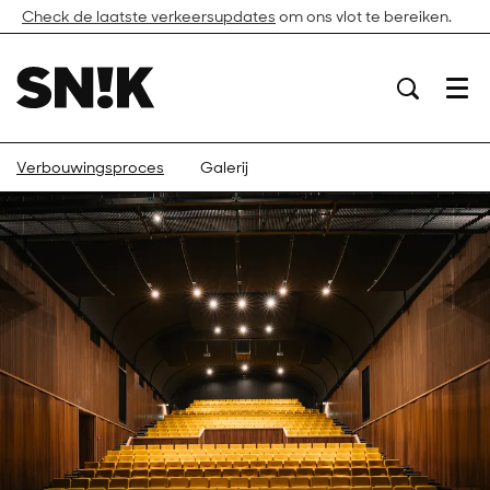
Check de laatste verkeersupdates
om ons vlot te bereiken.
Menu
Verbouwingsproces
Galerij