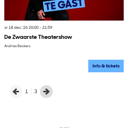
vr 18 dec '26
20:00 - 21:59
zo
De Zwaarste Theatershow
O
Andries Beckers
Kl
Info & tickets
1
3