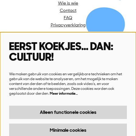
Wie is wie
Contact
FAQ
Privacyverklaring
EERST KOEKJES… DAN:
Volg ons
CULTUUR!
We maken gebruik van cookies en vergelijkbare technieken om het
gebruik van de website te analyseren, om het mogelijk te maken
content van derden af te beelden, zoals ook video’s, en voor
verschillende andere toepassingen. Deze cookies worden ook
Schrijf je in voor onze nieuwsbrief
geplaatst door derden.
Meer informatie…
Ik wil nieuws!
Alleen functionele cookies
Minimale cookies