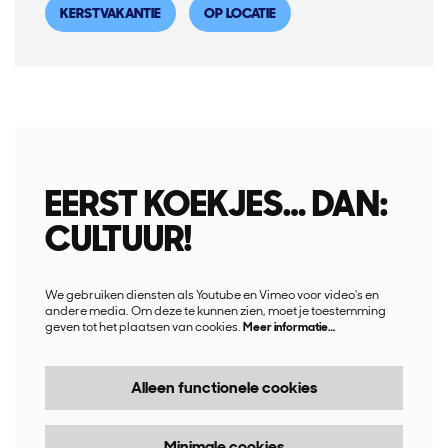
KERSTVAKANTIE
OP LOCATIE
EERST KOEKJES… DAN:
CULTUUR!
We gebruiken diensten als Youtube en Vimeo voor video's en
andere media. Om deze te kunnen zien, moet je toestemming
geven tot het plaatsen van cookies.
Meer informatie…
Alleen functionele cookies
Minimale cookies