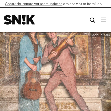
Check de laatste verkeersupdates
om ons vlot te bereiken.
Menu
Koen Bauters