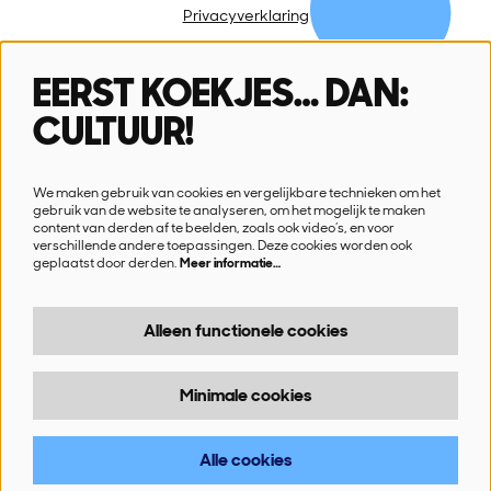
Privacyverklaring
EERST KOEKJES… DAN:
Volg ons
CULTUUR!
We maken gebruik van cookies en vergelijkbare technieken om het
gebruik van de website te analyseren, om het mogelijk te maken
content van derden af te beelden, zoals ook video’s, en voor
verschillende andere toepassingen. Deze cookies worden ook
Schrijf je in voor onze nieuwsbrief
geplaatst door derden.
Meer informatie…
Ik wil nieuws!
Alleen functionele cookies
Minimale cookies
© SN!K
Alle cookies
Powered by
CultureSuite