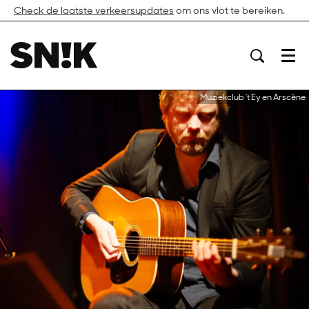
Check de laatste verkeersupdates
om ons vlot te bereiken.
Menu
Muziekclub ’t Ey en Arscène