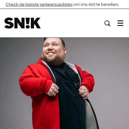
Check de laatste verkeersupdates
om ons vlot te bereiken.
Menu