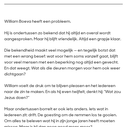
William Boeva heeft een probleem.
Hij is ondertussen zo bekend dat hij altijd en overal wordt
aangesproken. Maar hij blijft vriendelijk. Altijd een grapje klaar.
Die bekendheid maakt veel mogelijk — en tegelijk botst dat
met een wrang besef: wat voor hem soms vanzelf gaat, blijft
voor veel mensen met een beperking nog altijd een gevecht.
En dat weegt. Wat als die deuren morgen voor hem ook weer
dichtgaan?
William voelt de druk om te blijven pleasen en het iedereen
naar de zin te maken. En als hij even twijfelt, denkt hij: “Wat zou
Jezus doen?”
Maar ondertussen borrelt er ook iets anders. Iets wat in
iedereen zit: drift. De goesting om de remmen los te gooien.
Om alles te beleven wat hij in zijn jonge jaren heeft moeten
missen. Maar is hij dan geen goed mens meer?