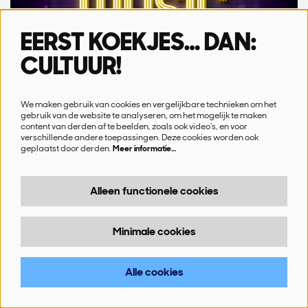
EERST KOEKJES… DAN:
CULTUUR!
ZA 13 JUN '26
20:00 - 22:10
We maken gebruik van cookies en vergelijkbare technieken om het
gebruik van de website te analyseren, om het mogelijk te maken
Thank You For The Music
content van derden af te beelden, zoals ook video’s, en voor
verschillende andere toepassingen. Deze cookies worden ook
Abba4U Tribute
geplaatst door derden.
Meer informatie…
Stadsschouwburg, Sint-Niklaas
Alleen functionele cookies
TE GAST
Minimale cookies
Geweest
Alle cookies