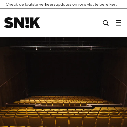
Check de laatste verkeersupdates
om ons vlot te bereiken.
Menu