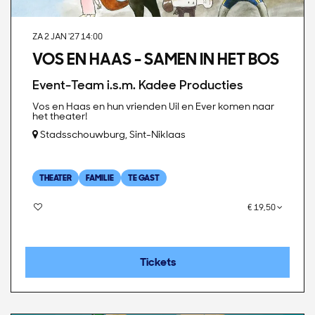
ZA 2 JAN '27
14:00
VOS EN HAAS - SAMEN IN HET BOS
Event-Team i.s.m. Kadee Producties
Vos en Haas en hun vrienden Uil en Ever komen naar
het theater!
Stadsschouwburg, Sint-Niklaas
THEATER
FAMILIE
TE GAST
€ 19,50
Tickets