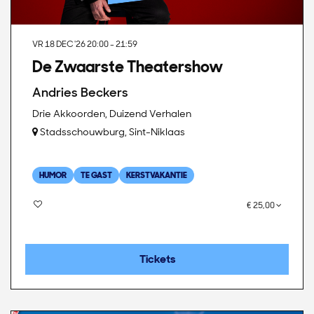
VR 18 DEC '26
20:00 - 21:59
De Zwaarste Theatershow
Andries Beckers
Drie Akkoorden, Duizend Verhalen
Stadsschouwburg, Sint-Niklaas
HUMOR
TE GAST
KERSTVAKANTIE
€ 25,00
Tickets