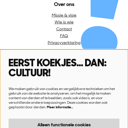
Over ons
Missie & visie
Wie is wie
Contact
FAQ
Privacyverklaring
EERST KOEKJES… DAN:
Volg ons
CULTUUR!
We maken gebruik van cookies en vergelijkbare technieken om het
gebruik van de website te analyseren, om het mogelijk te maken
content van derden af te beelden, zoals ook video’s, en voor
verschillende andere toepassingen. Deze cookies worden ook
Schrijf je in voor onze nieuwsbrief
geplaatst door derden.
Meer informatie…
Ik wil nieuws!
Alleen functionele cookies