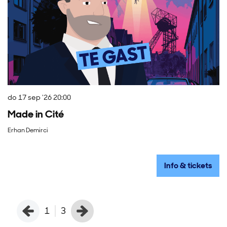
do 17 sep '26
20:00
vr
Made in Cité
V
Erhan Demirci
A
Info & tickets
1
3