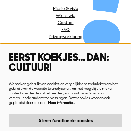
Missie & visie
Wie is wie
Contact
FAQ
Privacyverklaring
EERST KOEKJES… DAN:
Volg ons
CULTUUR!
We maken gebruik van cookies en vergelijkbare technieken om het
gebruik van de website te analyseren, om het mogelijk te maken
content van derden af te beelden, zoals ook video’s, en voor
verschillende andere toepassingen. Deze cookies worden ook
Schrijf je in voor onze nieuwsbrief
geplaatst door derden.
Meer informatie…
Ik wil nieuws!
Alleen functionele cookies