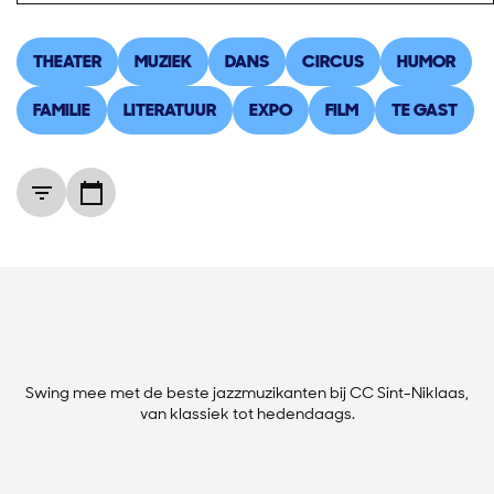
THEATER
MUZIEK
DANS
CIRCUS
HUMOR
FAMILIE
LITERATUUR
EXPO
FILM
TE GAST
Swing mee met de beste jazzmuzikanten bij CC Sint-Niklaas,
van klassiek tot hedendaags.