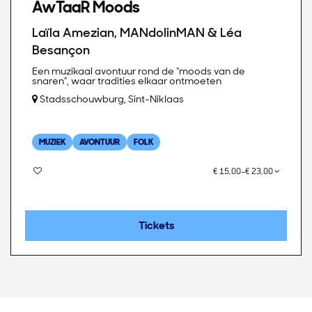
AwTaaR Moods
Laïla Amezian, MANdolinMAN & Léa
Besançon
Een muzikaal avontuur rond de “moods van de
snaren”, waar tradities elkaar ontmoeten
Stadsschouwburg, Sint-Niklaas
MUZIEK
AVONTUUR
FOLK
€ 15,00–€ 23,00
Tickets