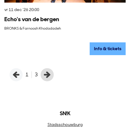
vr 11 dec '26
20:00
vr
Echo's van de bergen
J
BRONKS & Farnoosh Khodadadeh
Cl
Info & tickets
1
3
SN!K
Stadsschouwburg