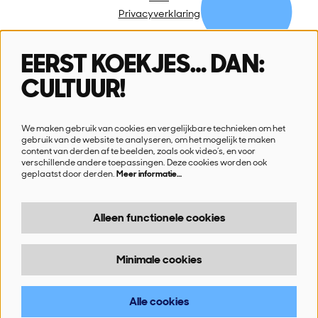
Privacyverklaring
EERST KOEKJES… DAN:
Volg ons
CULTUUR!
We maken gebruik van cookies en vergelijkbare technieken om het
gebruik van de website te analyseren, om het mogelijk te maken
content van derden af te beelden, zoals ook video’s, en voor
verschillende andere toepassingen. Deze cookies worden ook
Schrijf je in voor onze nieuwsbrief
geplaatst door derden.
Meer informatie…
Ik wil nieuws!
Alleen functionele cookies
Minimale cookies
© SN!K
Alle cookies
Powered by
CultureSuite