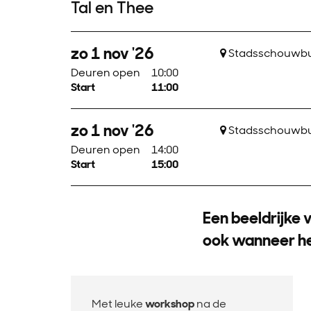
Tal en Thee
zo 1 nov '26
Stadsschouwbur
Deuren open
10:00
Start
11:00
zo 1 nov '26
Stadsschouwbur
Deuren open
14:00
Start
15:00
Een beeldrijke v
ook wanneer he
Met leuke
workshop
na de