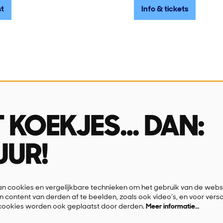
st
Info & tickets
ingsuren
Over ons
 tot en met vrijdag
Missie & visie
T KOEKJES… DAN:
u & 14u-16u
Wie is wie
Contact
UUR!
FAQ
Privacyverklaring
 cookies en vergelijkbare technieken om het gebruik van de websi
n content van derden af te beelden, zoals ook video’s, en voor vers
cookies worden ook geplaatst door derden.
Meer informatie…