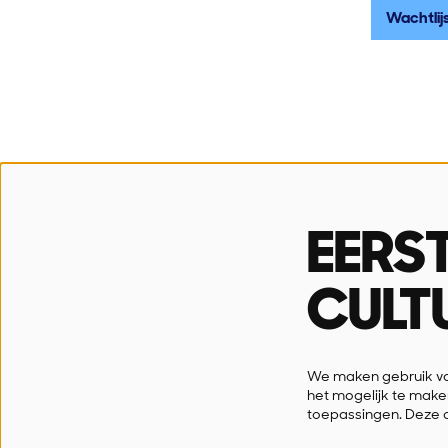
Wachtlij
SN!K
Open
Stadsschouwburg
Dinsdag
EERS
Paul Snoekstraat 1
10u-12
9100 Sint-Niklaas
CULT
03 778 33 66
info@snik.sint-niklaas.be
We maken gebruik van
het mogelijk te make
toepassingen. Deze 