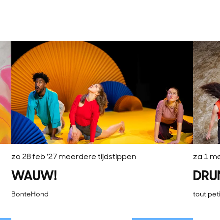
zo 28 feb '27
meerdere tijdstippen
za 1 me
WAUW!
DRU
BonteHond
tout peti