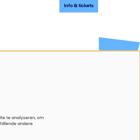
Info & tickets
Volg ons
Schrijf je in voor onze nieuwsbrief
Ik wil nieuws!
te te analyseren, om
chillende andere