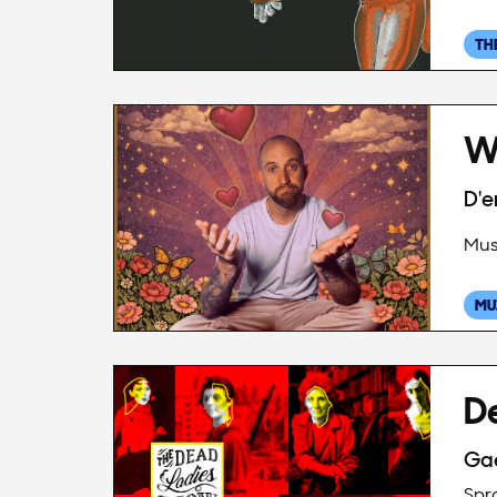
TH
Wa
D'e
Mus
MU
D
Ga
Spr