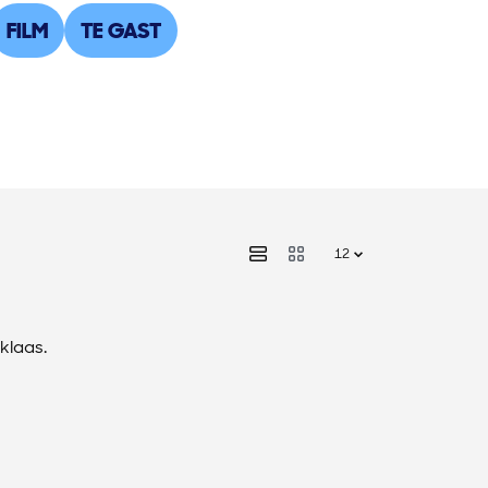
FILM
TE GAST
klaas.