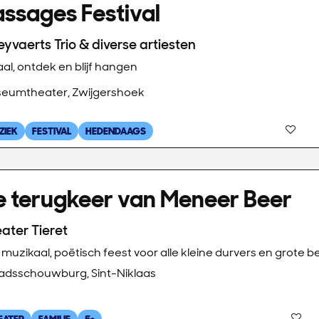
ssages Festival
yvaerts Trio & diverse artiesten
al, ontdek en blijf hangen
eumtheater, Zwijgershoek
ZIEK
FESTIVAL
HEDENDAAGS
e terugkeer van Meneer Beer
ater Tieret
muzikaal, poëtisch feest voor alle kleine durvers en grote 
adsschouwburg, Sint-Niklaas