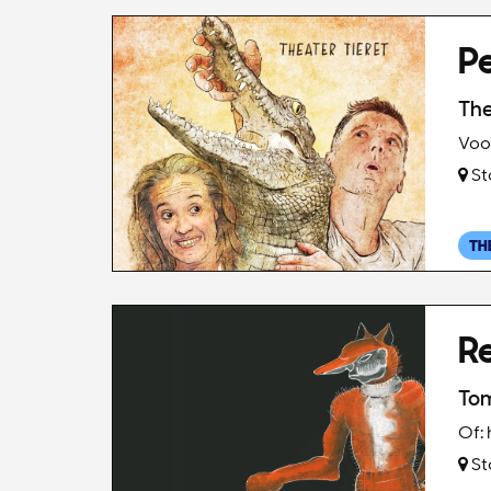
P
The
Voor
St
TH
Re
To
Of:
St