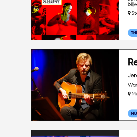
bli
St
TH
R
Je
Waa
Mu
MU