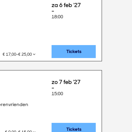
za 6 feb '27
18:00
Tickets
€ 17,00–€ 25,00
zo 7 feb '27
15:00
berenvrienden
Tickets