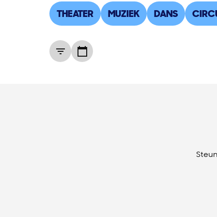
THEATER
MUZIEK
DANS
CIRC
Steun