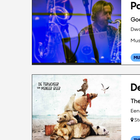
Pa
Goe
Dwa
Mus
MU
D
The
Een 
St