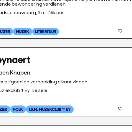
jvende bewondering verdienen
adsschouwburg, Sint-Niklaas
EATER
MUZIEK
LITERATUUR
eynaert
roen Knapen
r erfgoed en verbeelding elkaar vinden
ziekclub 't Ey, Belsele
ZIEK
FOLK
I.S.M. MUZIEKCLUB 'T EY