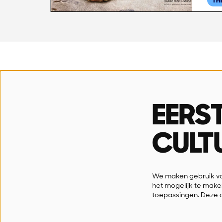
TH
SN!K
Open
Stadsschouwburg
Dinsdag
EERS
Paul Snoekstraat 1
10u-12
9100 Sint-Niklaas
CULT
03 778 33 66
info@snik.sint-niklaas.be
We maken gebruik van
het mogelijk te make
toepassingen. Deze 