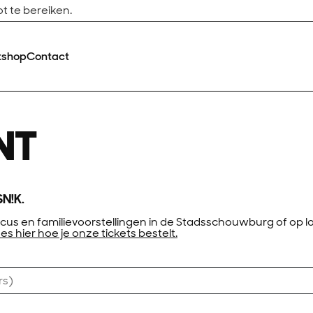
t te bereiken.
tshop
Contact
NT
SN!K.
cus en familievoorstellingen in de Stadsschouwburg of op lo
es hier hoe je onze tickets bestelt.