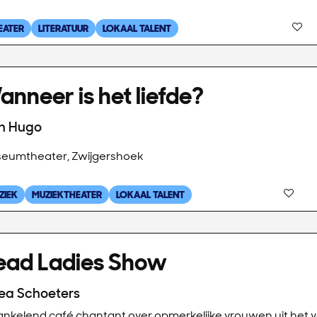
EATER
LITERATUUR
LOKAAL TALENT
nneer is het liefde?
n Hugo
eumtheater, Zwijgershoek
ZIEK
MUZIEKTHEATER
LOKAAL TALENT
ead Ladies Show
ea Schoeters
ankelend café chantant over opmerkelijke vrouwen uit het v