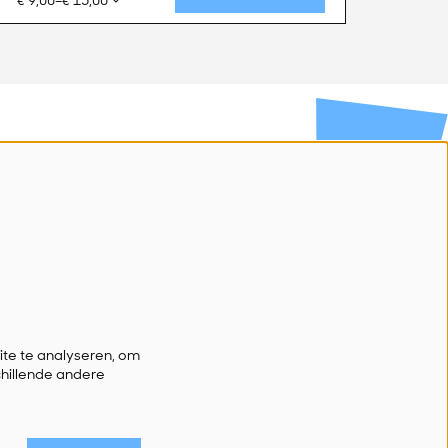
€ 9,00–€ 15,00
Volg ons
Schrijf je in voor onze nieuwsbrief
Ik wil nieuws!
te te analyseren, om
chillende andere