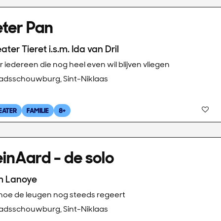
eter Pan
ater Tieret i.s.m. Ida van Dril
 iedereen die nog heel even wil blijven vliegen
adsschouwburg, Sint-Niklaas
EATER
FAMILIE
8+
inAard - de solo
m Lanoye
 hoe de leugen nog steeds regeert
adsschouwburg, Sint-Niklaas