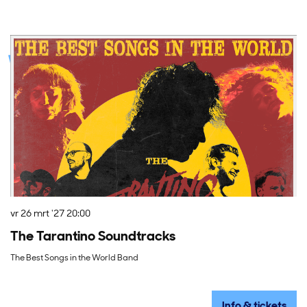
Overslaan
vr 26 mrt '27
20:00
vr
The Tarantino Soundtracks
A
The Best Songs in the World Band
Ma
Info & tickets