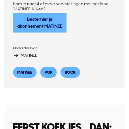
Kom je naar 4 of meer voorstellingen met het label
'MATINEE' kijken?
Bestel hier je
abonnement MATINEE
Onderdeel van
MATINEE
MATINEE
POP
ROCK
EERST KOEKJES… DAN: