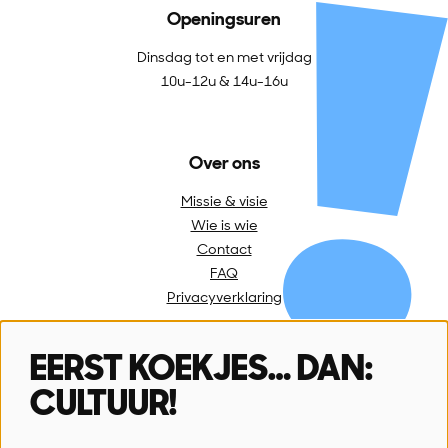
Openingsuren
Dinsdag tot en met vrijdag
10u-12u & 14u-16u
Over ons
Missie & visie
Wie is wie
Contact
FAQ
Privacyverklaring
EERST KOEKJES… DAN:
Volg ons
CULTUUR!