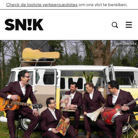
Check de laatste verkeersupdates
om ons vlot te bereiken.
Menu
Toon Dierickx