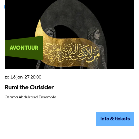
za 16 jan '27
20:00
zo
Rumi the Outsider
O
Osama Abdulrasol Ensemble
Kl
Info & tickets