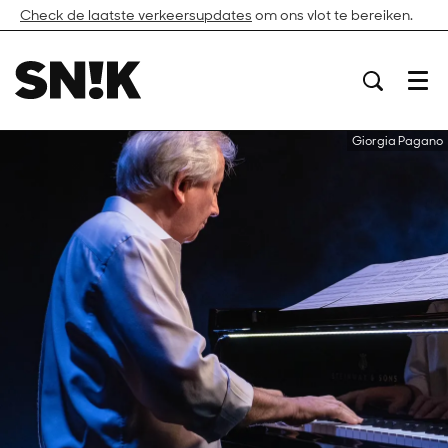
Check de laatste verkeersupdates
om ons vlot te bereiken.
Menu
Giorgia Pagano