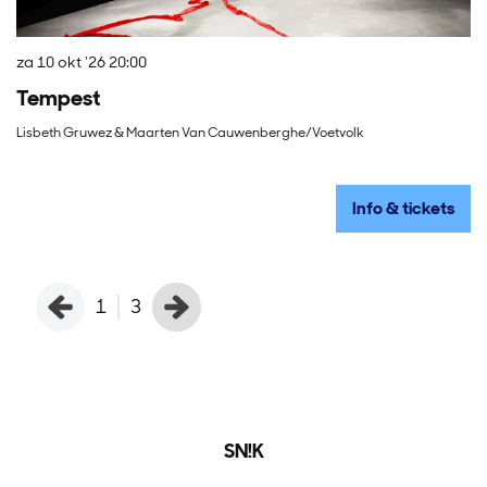
za 10 okt '26
20:00
zo
Tempest
S
Lisbeth Gruwez & Maarten Van Cauwenberghe/Voetvolk
BR
Info & tickets
1
3
SN!K