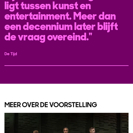
ligt tussen kunst en
entertainment. Meer dan
een decennium later blijft
de vraag overeind.
Inzoomen
De Tijd
MEER OVER DE VOORSTELLING