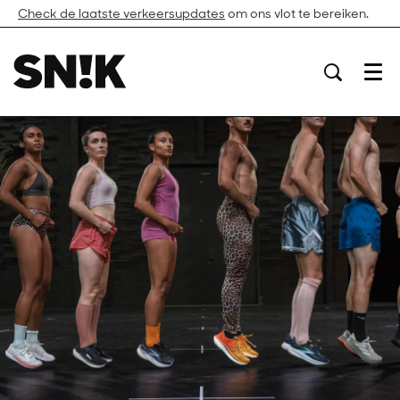
Check de laatste verkeersupdates
om ons vlot te bereiken.
Menu