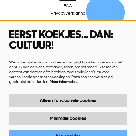
FAQ
Privacyverklaring
EERST KOEKJES… DAN:
Volg ons
CULTUUR!
We maken gebruik van cookies en vergelijkbare technieken om het
gebruik van de website te analyseren, om het mogelijk te maken
content van derden af te beelden, zoals ook video’s, en voor
verschillende andere toepassingen. Deze cookies worden ook
Schrijf je in voor onze nieuwsbrief
geplaatst door derden.
Meer informatie…
Ik wil nieuws!
Alleen functionele cookies
Minimale cookies
© SN!K