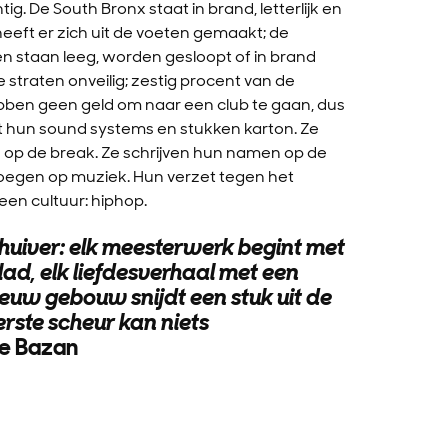
ig. De South Bronx staat in brand, letterlijk en
heeft er zich uit de voeten gemaakt; de
n staan leeg, worden gesloopt of in brand
straten onveilig; zestig procent van de
ebben geen geld om naar een club te gaan, dus
t hun sound systems en stukken karton. Ze
 op de break. Ze schrijven hun namen op de
oegen op muziek. Hun verzet tegen het
 een cultuur: hiphop.
schuiver: elk meesterwerk begint met
lad, elk liefdesverhaal met een
euw gebouw snijdt een stuk uit de
rste scheur kan niets
ne Bazan