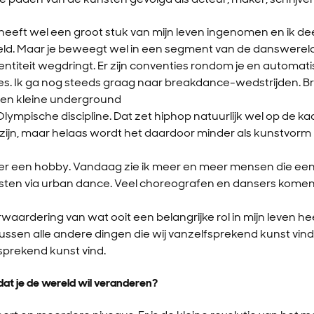
eft wel een groot stuk van mijn leven ingenomen en ik dee
ld. Maar je beweegt wel in een segment van de danswereld
identiteit wegdringt. Er zijn conventies rondom je en automati
ies. Ik ga nog steeds graag naar breakdance-wedstrijden. B
een kleine underground
lympische discipline. Dat zet hiphop natuurlijk wel op de kaa
zijn, maar helaas wordt het daardoor minder als kunstvor
r een hobby. Vandaag zie ik meer en meer mensen die een c
sten via urban dance. Veel choreografen en dansers komen
waardering van wat ooit een belangrijke rol in mijn leven hee
ussen alle andere dingen die wij vanzelfsprekend kunst vinde
prekend kunst vind.
dat je de wereld wil veranderen?