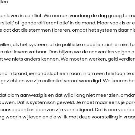
llen.
menleven in conflict. We nemen vandaag de dag graag term
ersiteit’ of ‘genderdifferentiatie’ in de mond. Maar vaak is e
elaat dat die stemmen floreren, omdat het systeem daar ni
willen, als het systeem of de politieke modellen zich er niet t
niet levensvatbaar. Dan blijven we de conventies volgen o
mdat we niets anders kennen. We moeten werken, geld verdie
nd in brand, iemand slaat een raam in om een telefoon te st
ijn gezicht en we zijn collectief verontwaardigd. We keuren h
at alom aanwezig is en dat wij al lang niet meer zien, omdat
ouwen. Dat is systemisch geweld. Je moet maar eens je par
e consequenties daarvan zijn vernietigend. Dat is een voorbe
 waarin wij leven en die wil ik met deze voorstelling in vraag