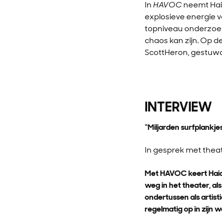
In
HAVOC
neemt Haid
explosieve energie v
topniveau onderzoekt
chaos kan zijn. Op 
ScottHeron, gestuw
INTERVIEW
“Miljarden surfplankj
In gesprek met thea
Met HAVOC keert Haider
weg in het theater, al
ondertussen als artist
regelmatig op in zijn w