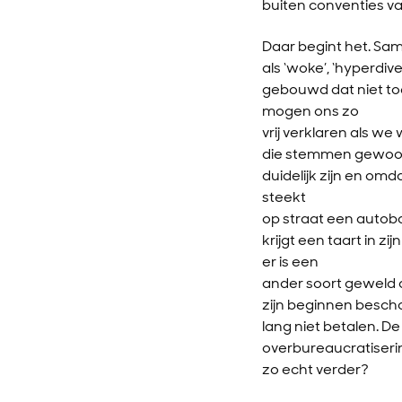
buiten conventies va
Daar begint het. Sa
als ‘woke’, ‘hyperdiv
gebouwd dat niet to
mogen ons zo
vrij verklaren als we 
die stemmen gewoon 
duidelijk zijn en o
steekt
op straat een autoba
krijgt een taart in z
er is een
ander soort geweld d
zijn beginnen besch
lang niet betalen. D
overbureaucratisering
zo echt verder?