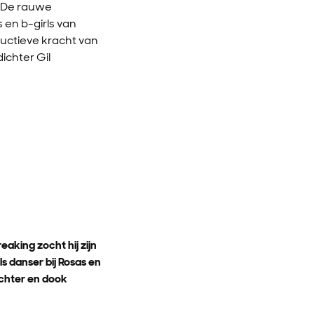
. De rauwe
 en b-girls van
ructieve kracht van
ichter Gil
eaking zocht hij zijn
s danser bij Rosas en
echter en dook
.