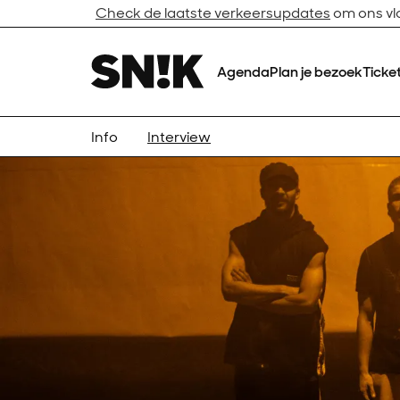
Check de laatste verkeersupdates
om ons vlo
Agenda
Plan je bezoek
Ticke
Info
Interview