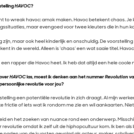
telling
HAVOC
?
ent to wreak havoc: amok maken. Havoc betekent chaos. Je
gssituaties, maar evengoed voor twee kleuters die in hun 
 zijn, maar ook heel kinderlijk en onschuldig. De voorstelli
t in de wereld. Alleen is ‘chaos’ een wat saaie titel. Havoc
 een rapper die Havoc heet. Ik heb dat altijd een hele cool
 over
HAVOC
las, moest ik denken aan het nummer
Revolution
va
persoonlijke revolutie voor jou?
stelling een potentiële revolutie in zich draagt. Al mijn werk
frictie of iets wat ik rondom me zie en wil aankaarten. Niet
eid en het zoeken van nuance rond een onderwerp. Misschie
r revolutie omdat ik zelf uit de hiphopcultuur kom. Ik ben a
kte paden van de kunsten gevolgd als acteur, maker, schrijver