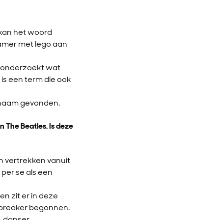
 kan het woord
kamer met lego aan
ng onderzoekt wat
 is een term die ook
e naam gevonden.
n The Beatles. Is deze
en vertrekken vanuit
 per se als een
n zit er in deze
ls breaker begonnen.
, danser.