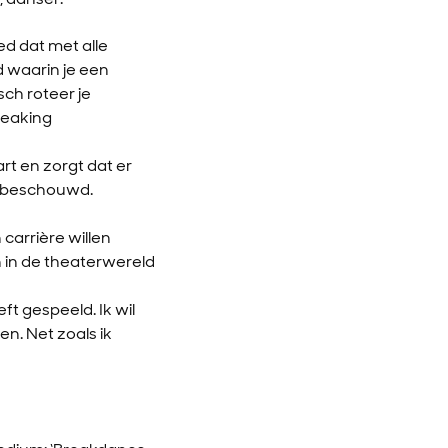
d dat met alle
 waarin je een
sch roteer je
reaking
rt en zorgt dat er
m beschouwd.
arrière willen
 in de theaterwereld
ft gespeeld. Ik wil
n. Net zoals ik