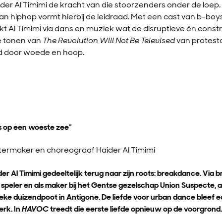
er Al Timimi de kracht van die stoorzenders onder de loep
an hiphop vormt hierbij de leidraad. Met een cast van b-boys
 Al Timimi via dans en muziek wat de disruptieve én const
de tonen van
The Revolution Will Not Be Televised
van protestd
d door woede en hoop.
es op een woeste zee”
termaker en choreograaf Haider Al Timimi
 Al Timimi gedeeltelijk terug naar zijn roots: breakdance. Via br
s speler en als maker bij het Gentse gezelschap Union Suspecte, al
ieke duizendpoot in Antigone. De liefde voor urban dance bleef 
erk. In
HAVOC
treedt die eerste liefde opnieuw op de voorgrond