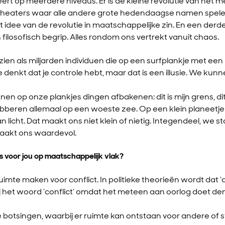
eert op meerdere niveaus. Er is de kleine revolutie van het
e theaters waar alle andere grote hedendaagse namen spele
et idee van de revolutie in maatschappelijke zin. En een derde
filosofisch begrip. Alles rondom ons vertrekt vanuit chaos.
en als miljarden individuen die op een surfplankje met een k
denkt dat je controle hebt, maar dat is een illusie. We kunn
en op onze plankjes dingen afbakenen: dit is mijn grens, dit is
dobberen allemaal op een woeste zee. Op een klein planeetje
an licht. Dat maakt ons niet klein of nietig. Integendeel, we 
maakt ons waardevol.
 voor jou op maatschappelijk vlak?
imte maken voor conflict. In politieke theorieën wordt dat
 het woord ‘conflict’ omdat het meteen aan oorlog doet den
 botsingen, waarbij er ruimte kan ontstaan voor andere of s