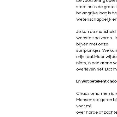
De voorstelling oper
staat nu in de grot
belangrijke laag is h
wetenschappelijk en 
Je kan de mensheid zi
woeste zee varen. Je 
blijven met onze
surfplankjes. We kunn
mijn taal. Maar wij 
niets, in een arena v
overleven het. Dat 
En wat betekent chaos
Chaos omarmen is ru
Mensen steigeren bij
voor mij
over harde of zachte