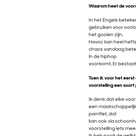
Waarom heet de voors
In het Engels betek
gebruiken voor oorlo
het gooien zijn.
Havoc kan heel heftig
chaos vandaag beteken
in de hiphop
voorkomt. Er bestaat
Toen ik voor het eerst
voorstelling een soort 
Ik denk dat elke voor
een maatschappelijke 
pamflet, dat
kan ook via schoonh
voorstelling iets mee
Ik heb nooit de geij