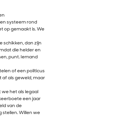
en
r een systeem rond
et op gemaakt is. We
oe schikken, dan zijn
mdat die helder en
nen, punt. Iemand
elen of een politicus
et af als geweld, maar
 we het als legaal
keerboete een jaar
eld van de
 stellen. Willen we