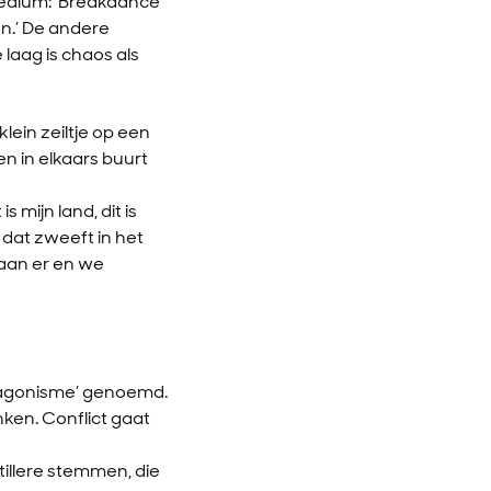
 medium: ‘Breakdance
n.’ De andere
 laag is chaos als
lein zeiltje op een
en in elkaars buurt
 mijn land, dit is
 dat zweeft in het
staan er en we
 ‘agonisme’ genoemd.
ken. Conflict gaat
tillere stemmen, die