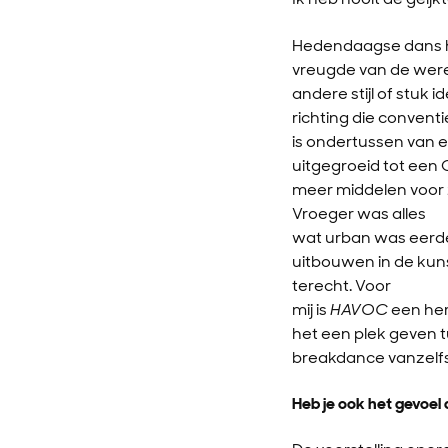
Hedendaagse dans he
vreugde van de were
andere stijl of stuk 
richting die convent
is ondertussen van 
uitgegroeid tot een O
meer middelen voor 
Vroeger was alles
wat urban was eerde
uitbouwen in de kun
terecht. Voor
mij is
HAVOC
een her
het een plek geven t
breakdance vanzelfs
Heb je ook het gevoel 