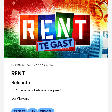
DO 29 OKT '26
-
ZA 14 NOV '26
RENT
Belcanto
RENT - leven, liefde en vrijheid
De Klavers
TE GAST
12+
MUSICAL