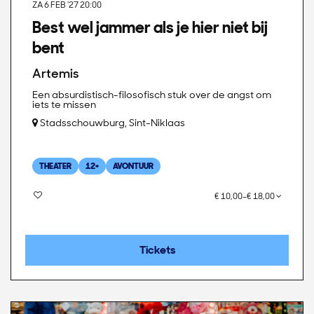
ZA 6 FEB '27
20:00
Best wel jammer als je hier niet bij
bent
Artemis
Een absurdistisch-filosofisch stuk over de angst om
iets te missen
Stadsschouwburg, Sint-Niklaas
THEATER
12+
AVONTUUR
€ 10,00–€ 18,00
Tickets