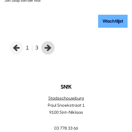
Jan Jaap van der Wal
Gu
Wachtlijst
1
3
SN!K
Stadsschouwburg
Paul Snoekstraat 1
9100 Sint-Niklaas
03 778 33 66