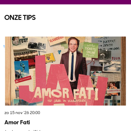
ONZE TIPS
Overslaan
zo 15 nov '26
20:00
do
Amor Fati
O