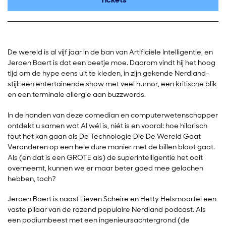
De wereld is al vijf jaar in de ban van Artificiële Intelligentie, en
Jeroen Baert is dat een beetje moe. Daarom vindt hij het hoog
tijd om de hype eens uit te kleden, in zijn gekende Nerdland-
stijl: een entertainende show met veel humor, een kritische blik
en een terminale allergie aan buzzwords.
In de handen van deze comedian en computerwetenschapper
ontdekt u samen wat AI wél is, niét is en vooral: hoe hilarisch
fout het kan gaan als De Technologie Die De Wereld Gaat
Veranderen op een hele dure manier met de billen bloot gaat.
Als (en dat is een GROTE als) de superintelligentie het ooit
overneemt, kunnen we er maar beter goed mee gelachen
hebben, toch?
Jeroen Baert is naast Lieven Scheire en Hetty Helsmoortel een
vaste pilaar van de razend populaire Nerdland podcast. Als
een podiumbeest met een ingenieursachtergrond (de