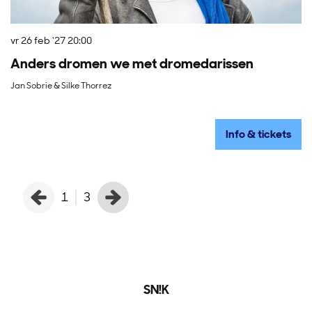
vr 26 feb '27
20:00
do
Anders dromen we met dromedarissen
D
Jan Sobrie & Silke Thorrez
Ko
Info & tickets
1
3
SN!K