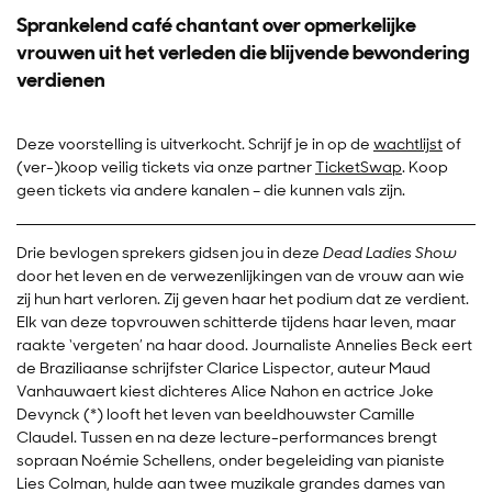
Sprankelend café chantant over opmerkelijke
vrouwen uit het verleden die blijvende bewondering
verdienen
Deze voorstelling is uitverkocht. Schrijf je in op de
wachtlijst
of
(ver-)koop veilig tickets via onze partner
TicketSwap
. Koop
geen tickets via andere kanalen – die kunnen vals zijn.
Drie bevlogen sprekers gidsen jou in deze
Dead Ladies Show
door het leven en de verwezenlijkingen van de vrouw aan wie
zij hun hart verloren. Zij geven haar het podium dat ze verdient.
Elk van deze topvrouwen schitterde tijdens haar leven, maar
raakte ‘vergeten’ na haar dood. Journaliste Annelies Beck eert
de Braziliaanse schrijfster Clarice Lispector, auteur Maud
Vanhauwaert kiest dichteres Alice Nahon en actrice Joke
Devynck (*) looft het leven van beeldhouwster Camille
Claudel. Tussen en na deze lecture-performances brengt
sopraan Noémie Schellens, onder begeleiding van pianiste
Lies Colman, hulde aan twee muzikale grandes dames van