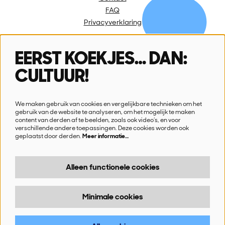
FAQ
Privacyverklaring
EERST KOEKJES… DAN:
Volg ons
CULTUUR!
We maken gebruik van cookies en vergelijkbare technieken om het
gebruik van de website te analyseren, om het mogelijk te maken
content van derden af te beelden, zoals ook video’s, en voor
verschillende andere toepassingen. Deze cookies worden ook
Schrijf je in voor onze nieuwsbrief
geplaatst door derden.
Meer informatie…
Ik wil nieuws!
Alleen functionele cookies
Minimale cookies
© SN!K