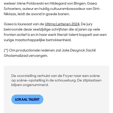
weleer: Irène Poldowski en Hildegard von Bingen. Gaea
Schoeters, auteur en huidig cultuurambassadeur van Sint-
Niklaas, leidt de avond in goede banen.
Gaea is laureaat van de
Ultima Letteren 2024
. De jury
bekroonde deze veelzijdige schrijfster die al jaren op vele
fronten actief is en in haar werk literair talent koppelt aan een
vurige maatschappelijke betrokkenheid.
(*) Om productionele redenen zal Joke Devynck Sachli
Gholamalizad vervangen.
De voorstelling verhuist van de Foyer naar een scène
op scène-opstelling in de schouwburg. De zitplaatsen
blijven ongenummerd.
LOKAAL TALENT