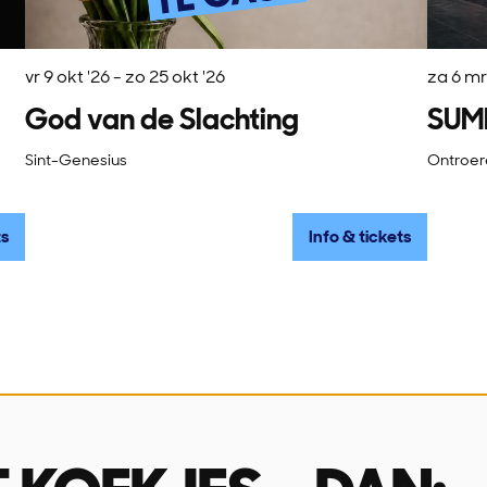
vr 9 okt '26
-
zo 25 okt '26
za 6 mr
God van de Slachting
SUM
Sint-Genesius
Ontroe
ts
Info & tickets
ingsuren
Over ons
 tot en met vrijdag
Missie & visie
u & 14u-16u
Wie is wie