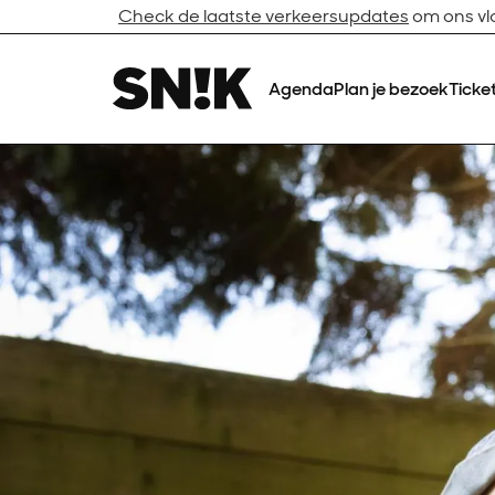
Check de laatste verkeersupdates
om ons vlo
Agenda
Plan je bezoek
Ticke