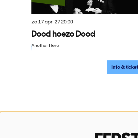
za 17 apr '27
20:00
Dood hoezo Dood
Another Hero
Info & ticke
SN!K
Open
Stadsschouwburg
Dinsdag
Paul Snoekstraat 1
10u-12