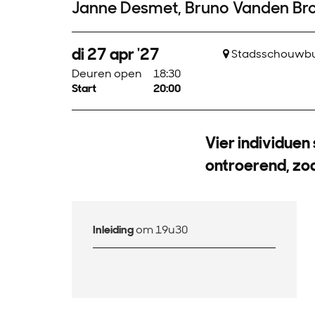
Janne Desmet, Bruno Vanden Bro
di 27 apr '27
Stadsschouwbur
Deuren open
18:30
Start
20:00
Vier individuen
ontroerend, zo
Inleiding
om 19u30