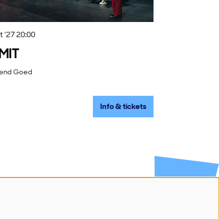
t '27
20:00
MIT
rend Goed
Info & tickets
Volg ons