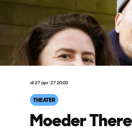
di 27 apr '27
20:00
THEATER
Moeder There