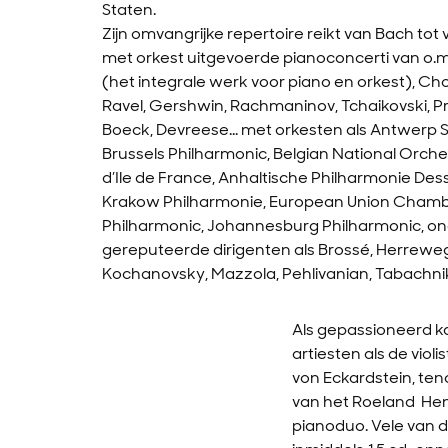
Staten.
Zijn omvangrijke repertoire reikt van Bach to
met orkest uitgevoerde pianoconcerti van o.
(het integrale werk voor piano en orkest), Chop
Ravel, Gershwin, Rachmaninov, Tchaikovski, Pr
Boeck, Devreese... met orkesten als Antwerp
Brussels Philharmonic, Belgian National Orches
d’Ile de France, Anhaltische Philharmonie Des
Krakow Philharmonie, European Union Cham
Philharmonic, Johannesburg Philharmonic, ond
gereputeerde dirigenten als Brossé, Herrewe
Kochanovsky, Mazzola, Pehlivanian, Tabachnik, 
Als gepassioneerd k
artiesten als de vio
von Eckardstein, teno
van het Roeland Hen
pianoduo. Vele van d