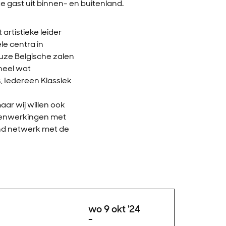
e gast uit binnen- en buitenland.
rtistieke leider
le centra in
uze Belgische zalen
heel wat
, Iedereen Klassiek
aar wij willen ook
amenwerkingen met
end netwerk met de
wo 9 okt '24