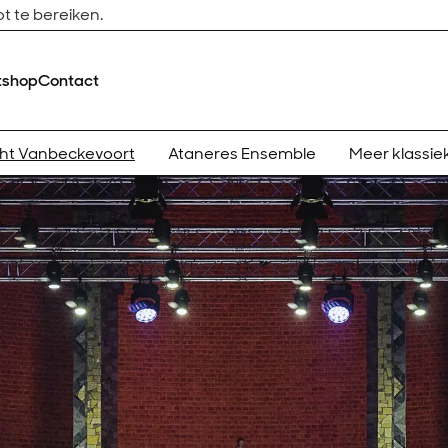
t te bereiken.
tshop
Contact
cht Vanbeckevoort
Ataneres Ensemble
Meer klassie