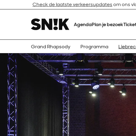
Check de laatste verkeersupdates
om ons vlo
Agenda
Plan je bezoek
Ticke
Grand Rhapsody
Programma
Liebre