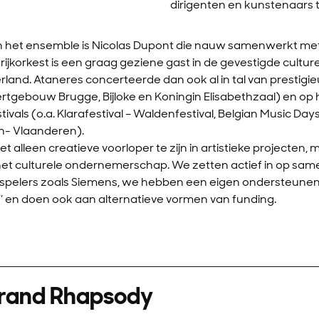
dirigenten en kunstenaars t
het ensemble is Nicolas Dupont die nauw samenwerkt met a
ijkorkest is een graag geziene gast in de gevestigde culture
and. Ataneres concerteerde dan ook al in tal van prestigie
rtgebouw Brugge, Bijloke en Koningin Elisabethzaal) en op 
als (o.a. Klarafestival – Waldenfestival, Belgian Music Days
h- Vlaanderen).
t alleen creatieve voorloper te zijn in artistieke projecten, m
 het culturele ondernemerschap. We zetten actief in op s
e spelers zoals Siemens, we hebben een eigen ondersteun
s’’ en doen ook aan alternatieve vormen van funding.
rand Rhapsody