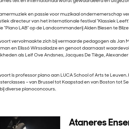
ames telt en internationaal wordt gewaardeerd en uitgezo
 kamermuziek en passie voor muzikaal ondernemerschap verta
iek directeur van het internationale festival “Klassiek Leef
le “Piano LAB” op de Landcommanderij Alden Biesen te Bilze
oort vervolmaakte zich bij vermaarde pedagogen als Jan 
herman en Elissó Wirssaladze en genoot daarnaast waardevo
ijkheden als Leif Ove Andsnes, Jacques De Tiège, Alexander
ort is professor piano aan LUCA School of Arts te Leuven. 
terclasses – van Brussel tot Kaapstad en van Boston tot Seo
 bij diverse pianoconcours.
Ataneres Ens