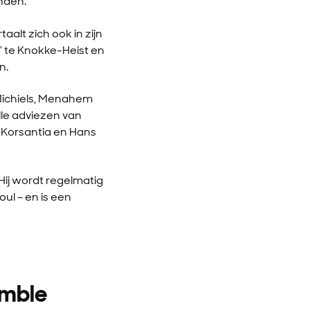
nden.
alt zich ook in zijn
t” te Knokke-Heist en
n.
Michiels, Menahem
lle adviezen van
 Korsantia en Hans
Hij wordt regelmatig
ul – en is een
emble