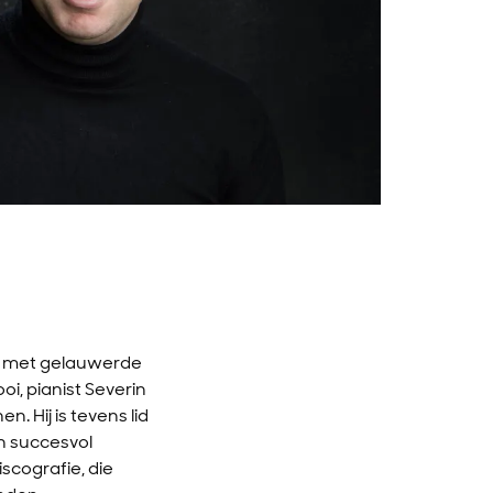
um met gelauwerde
i, pianist Severin
. Hij is tevens lid
n succesvol
scografie, die