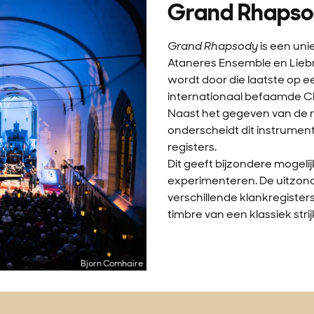
Grand Rhaps
Grand Rhapsody
is een uni
Ataneres Ensemble en Liebr
wordt door die laatste op e
internationaal befaamde Ch
Naast het gegeven van de r
onderscheidt dit instrument
registers.
Dit geeft bijzondere mogel
experimenteren. De uitzond
verschillende klankregiste
timbre van een klassiek stri
Bjorn Comhaire