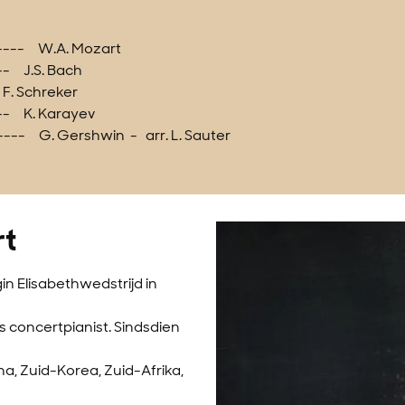
----- W.A. Mozart
-- J.S. Bach
. Schreker
-- K. Karayev
--- G. Gershwin - arr. L. Sauter
rt
in Elisabethwedstrijd in
s concertpianist. Sindsdien
ina, Zuid-Korea, Zuid-Afrika,