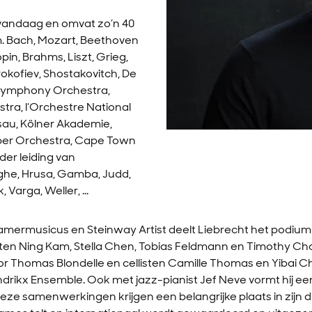
t vandaag en omvat zo’n 40
m. Bach, Mozart, Beethoven
in, Brahms, Liszt, Grieg,
okofiev, Shostakovitch, De
 Symphony Orchestra,
tra, l’Orchestre National
sau, Kölner Akademie,
ber Orchestra, Cape Town
er leiding van
ghe, Hrusa, Gamba, Judd,
Varga, Weller, ...
amermusicus en Steinway Artist deelt Liebrecht het podi
listen Ning Kam, Stella Chen, Tobias Feldmann en Timothy Choo
r Thomas Blondelle en cellisten Camille Thomas en Yibai Chen
drikx Ensemble. Ook met jazz-pianist Jef Neve vormt hij ee
eze samenwerkingen krijgen een belangrijke plaats in zijn di