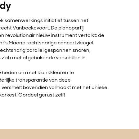
ody
ek samenwerkings initiatief tussen het
echt Vanbeckevoort. De pianopartij
en revolutionair nieuw instrument vertolkt: de
ris Maene rechtsnarige concertvleugel.
echtsnarig parallel gespannen snaren,
 zich met afgebakende verschillen in
ijkheden om met klankkleuren te
erlijke transparantie van deze
rs versmelt bovendien volmaakt met het unieke
jkorkest. Oordeel gerust zelf!