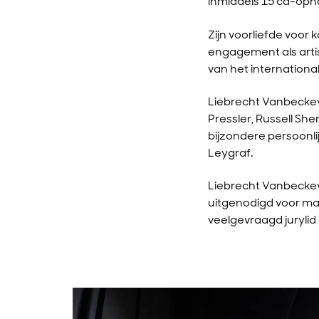
inmiddels 15 cd-opn
Zijn voorliefde voor
engagement als artist
van het internationa
Liebrecht Vanbeckev
Pressler, Russell S
bijzondere persoonl
Leygraf.
Liebrecht Vanbeckevo
uitgenodigd voor mas
veelgevraagd jurylid