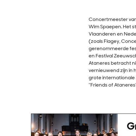
Concertmeester van 
Wim Spaepen. Het str
Vlaanderen en Nederl
(zoals Flagey, Conce
gerenommeerde festiv
en Festival Zeeuwsc
Ataneres betracht nie
vernieuwend zijn in
grote international
‘’Friends of Atanere
G