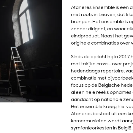
Ataneres Ensemble is een d
met roots in Leuven, dat kla
brengen. Het ensemble is op
zonder dirigent, en waar el
eindproduct. Naast het geve
originele combinaties over
Sinds de oprichting in 201
met talrijke cross- over pro
hedendaags repertoire, vaa
combinatie met bijvoorbeeld
focus op de Belgische hede
al een hele reeks opnames 
aandacht op nationale zend
Het ensemble kreeg hiervoo
Ataneres bestaat uit een 
kamermusici en wordt aang
symfonieorkesten in België