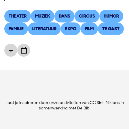
THEATER
MUZIEK
DANS
CIRCUS
HUMOR
FAMILIE
LITERATUUR
EXPO
FILM
TE GAST
Laat je inspireren door onze activiteiten van CC Sint-Niklaas in
samenwerking met De Bib.