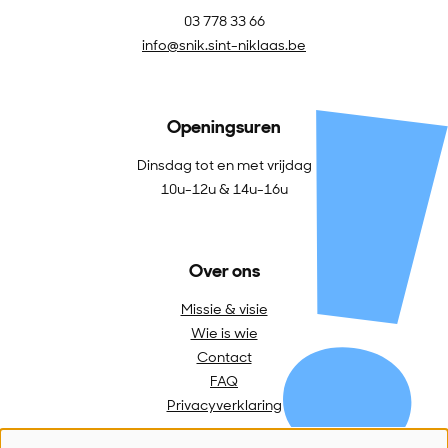
03 778 33 66
info@snik.sint-niklaas.be
Openingsuren
Dinsdag tot en met vrijdag
10u-12u & 14u-16u
Over ons
Missie & visie
Wie is wie
Contact
FAQ
Privacyverklaring