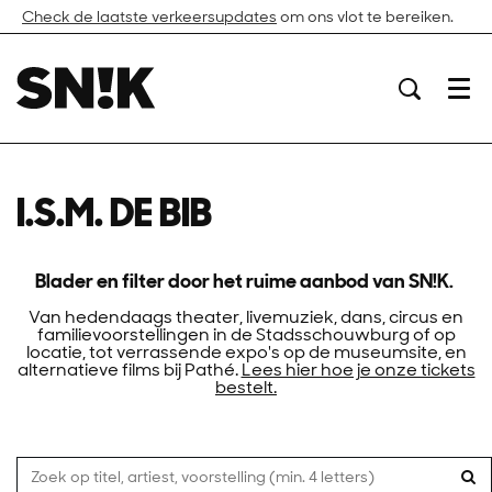
Check de laatste verkeersupdates
om ons vlot te bereiken.
Menu
I.S.M. DE BIB
Blader en filter door het ruime aanbod van SN!K.
Van hedendaags theater, livemuziek, dans, circus en
familievoorstellingen in de Stadsschouwburg of op
locatie, tot verrassende expo's op de museumsite, en
alternatieve films bij Pathé.
Lees hier hoe je onze tickets
bestelt.