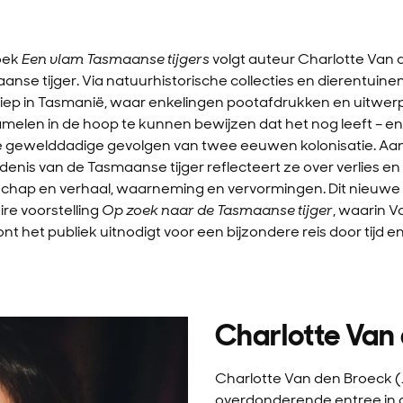
oek
Een vlam Tasmaanse tijgers
volgt auteur Charlotte Van 
se tijger. Via natuurhistorische collecties en dierentuinen 
diep in Tasmanië, waar enkelingen pootafdrukken en uitwer
melen in de hoop te kunnen bewijzen dat het nog leeft – en 
e gewelddadige gevolgen van twee eeuwen kolonisatie. Aa
enis van de Tasmaanse tijger reflecteert ze over verlies en 
nschap en verhaal, waarneming en vervormingen. Dit nieuwe
ire voorstelling
Op zoek naar de Tasmaanse tijger
, waarin 
t het publiek uitnodigt voor een bijzondere reis door tijd en
Charlotte Van
Charlotte Van den Broeck 
overdonderende entree in d