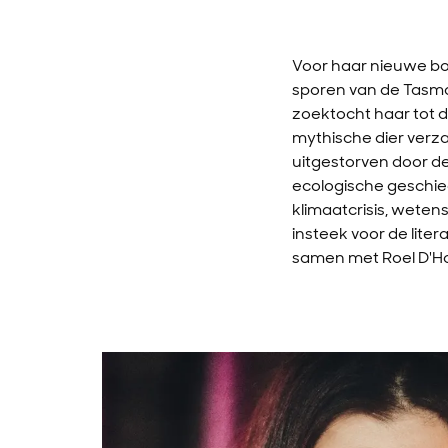
Voor haar nieuwe b
sporen van de Tasmaan
zoektocht haar tot 
mythische dier verza
uitgestorven door d
ecologische geschied
klimaatcrisis, wete
insteek voor de litera
samen met Roel D'Hon