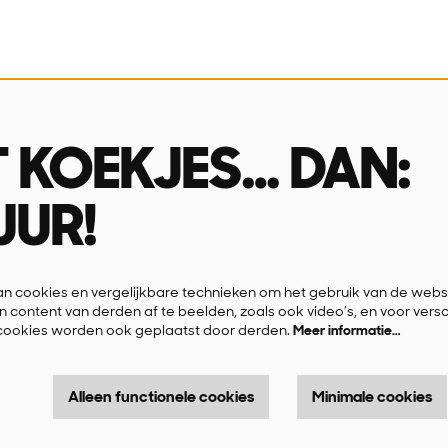
ingsuren
Over ons
 tot en met vrijdag
Missie & visie
T KOEKJES… DAN:
u & 14u-16u
Wie is wie
Contact
UUR!
FAQ
Privacyverklaring
 cookies en vergelijkbare technieken om het gebruik van de websi
n content van derden af te beelden, zoals ook video’s, en voor vers
cookies worden ook geplaatst door derden.
Meer informatie…
Alleen functionele cookies
Minimale cookies
Powere