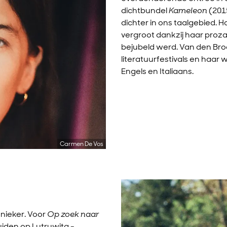
dichtbundel
Kameleon
(201
dichter in ons taalgebied. 
vergroot dankzij haar pro
bejubeld werd. Van den Bro
literatuurfestivals en haar 
Engels en Italiaans.
Carmen De Vos
nieker. Voor
Op zoek naar
uiden op Lutruwita -