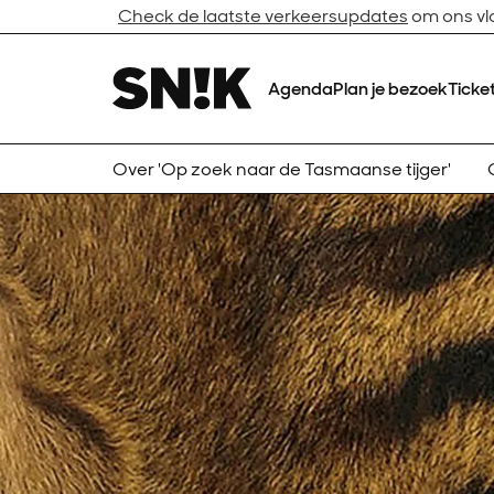
Check de laatste verkeersupdates
om ons vlo
Agenda
Plan je bezoek
Ticke
Over 'Op zoek naar de Tasmaanse tijger'