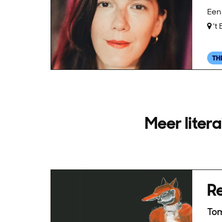
Een 
't
TH
Meer litera
Re
To