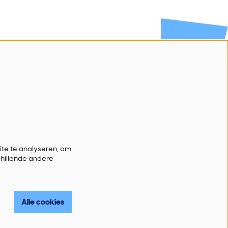
Volg ons
Schrijf je in voor onze nieuwsbrief
Ik wil nieuws!
te te analyseren, om
chillende andere
Alle cookies
d by
CultureSuite