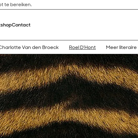
t te bereiken.
tshop
Contact
Charlotte Van den Broeck
Roel D’Hont
Meer literaire