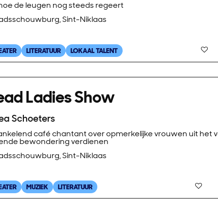
 hoe de leugen nog steeds regeert
adsschouwburg, Sint-Niklaas
EATER
LITERATUUR
LOKAAL TALENT
ead Ladies Show
ea Schoeters
ankelend café chantant over opmerkelijke vrouwen uit het v
jvende bewondering verdienen
adsschouwburg, Sint-Niklaas
EATER
MUZIEK
LITERATUUR