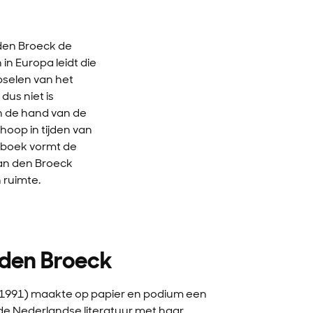
den Broeck de
in Europa leidt die
pselen van het
dus niet is
n de hand van de
hoop in tijden van
 boek vormt de
Van den Broeck
 ruimte.
 den Broeck
(1991) maakte op papier en podium een
e Nederlandse literatuur met haar