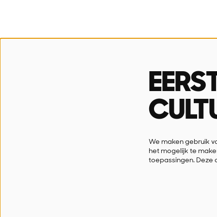
SN!K
Open
Stadsschouwburg
Dinsdag
EERS
Paul Snoekstraat 1
10u-12
9100 Sint-Niklaas
CULT
03 778 33 66
info@snik.sint-niklaas.be
We maken gebruik van
het mogelijk te make
toepassingen. Deze 
© SN!K