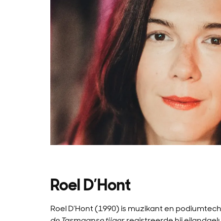
Roel D’Hont
Roel D’Hont (1990) is muzikant en podiumtech
de Tasmaanse tijger
registreerde hij eilandgel