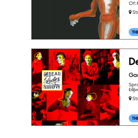
Of:
St
TH
D
Ga
Spr
bli
St
TH