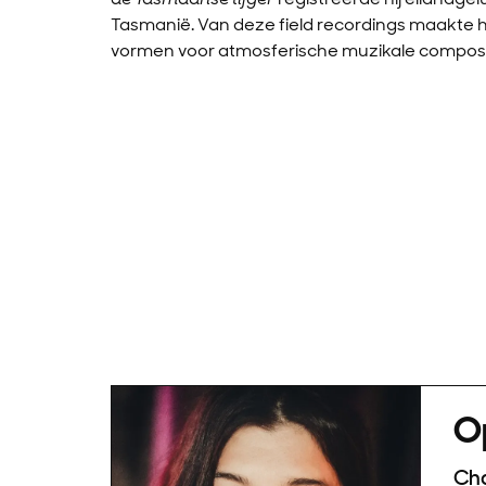
Tasmanië. Van deze field recordings maakte hi
vormen voor atmosferische muzikale composi
O
Cha